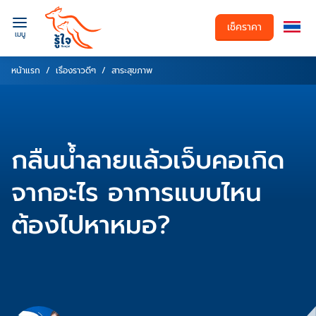
เช็คราคา
เมนู
หน้าแรก
เรื่องราวดีๆ
สาระสุขภาพ
กลืนน้ำลายแล้วเจ็บคอเกิด
จากอะไร อาการแบบไหน
ต้องไปหาหมอ?