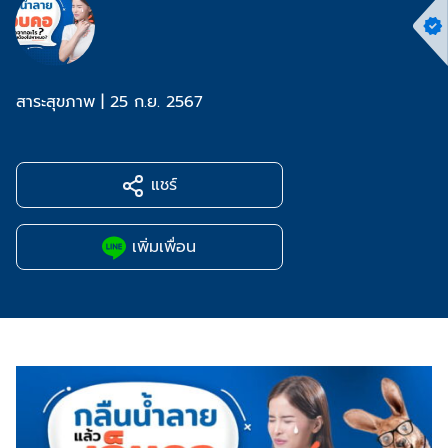
สาระสุขภาพ
|
25 ก.ย. 2567
แชร์
เพิ่มเพื่อน