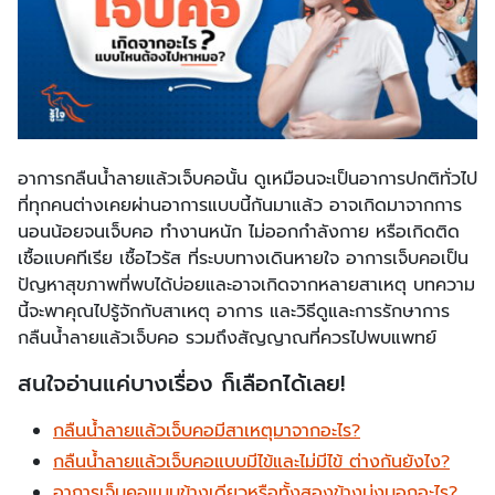
อาการกลืนน้ำลายแล้วเจ็บคอนั้น ดูเหมือนจะเป็นอาการปกติทั่วไป
ที่ทุกคนต่างเคยผ่านอาการแบบนี้กันมาแล้ว อาจเกิดมาจากการ
นอนน้อยจนเจ็บคอ ทำงานหนัก ไม่ออกกำลังกาย หรือเกิดติด
เชื้อแบคทีเรีย เชื้อไวรัส ที่ระบบทางเดินหายใจ อาการเจ็บคอเป็น
ปัญหาสุขภาพที่พบได้บ่อยและอาจเกิดจากหลายสาเหตุ บทความ
นี้จะพาคุณไปรู้จักกับสาเหตุ อาการ และวิธีดูและการรักษาการ
กลืนน้ำลายแล้วเจ็บคอ รวมถึงสัญญาณที่ควรไปพบแพทย์
สนใจอ่านแค่บางเรื่อง ก็เลือกได้เลย!
กลืนน้ำลายแล้วเจ็บคอมีสาเหตุมาจากอะไร?
กลืนน้ำลายแล้วเจ็บคอแบบมีไข้และไม่มีไข้ ต่างกันยังไง?
อาการเจ็บคอแบบข้างเดียวหรือทั้งสองข้างบ่งบอกอะไร?