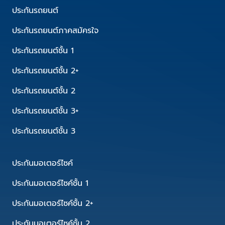
ประกันรถยนต์
ประกันรถยนต์ภาคสมัครใจ
ประกันรถยนต์ชั้น 1
ประกันรถยนต์ชั้น 2+
ประกันรถยนต์ชั้น 2
ประกันรถยนต์ชั้น 3+
ประกันรถยนต์ชั้น 3
ประกันมอเตอร์ไซค์
ประกันมอเตอร์ไซค์ชั้น 1
ประกันมอเตอร์ไซค์ชั้น 2+
ประกันมอเตอร์ไซค์ชั้น 2