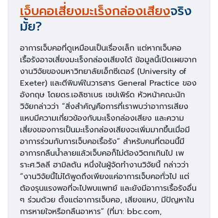
เจ็บคอเสี่ยงมะเร็งกล่องเสียง
จริง
มั้ย?
อาการเจ็บคอที่ดูเหมือนเป็นเรื่องเล็ก แต่หากเจ็บคอ
เรื้อรังอาจเสี่ยงมะเร็งกล่องเสียงได้ ข้อมูลนี้เปิดเผยจาก
งานวิจัยของมหาวิทยาลัยเอ็กซีเตอร์ (University of
Exeter) และตีพิมพ์ในวารสาร General Practice ของ
อังกฤษ โดยดร.เอลิซาเบธ เชปเพิร์ด หัวหน้าคณะนัก
วิจัยกล่าวว่า “สิ่งสำคัญคือการที่เราพบว่าอาการเสียง
แหบมีความเกี่ยวข้องกับมะเร็งกล่องเสียง และความ
เสี่ยงของการเป็นมะเร็งกล่องเสียงจะเพิ่มมากขึ้นเมื่อมี
อาการร่วมกับการเจ็บคอเรื้อรัง” สำหรับคนที่ตอนนี้มี
อาการกลืนน้ำลายแล้วเจ็บคอก็ไม่ต้องวิตกเกินไป เพ
ราะศ.วิลลี ฮามิลตัน หนึ่งในผู้จัดทำงานวิจัยนี้ กล่าวว่า
“งานวิจัยนี้ไม่ได้พูดถึงเพียงแค่อาการเจ็บคอทั่วไป แต่
ต้องรุนแรงพอที่จะไปพบแพทย์ และยังมีอาการเรื้อรังอื่น
ๆ ร่วมด้วย ตั้งแต่อาการเจ็บคอ, เสียงแหบ, มีปัญหาใน
การหายใจหรือกลืนอาหาร” (ที่มา: bbc.com,