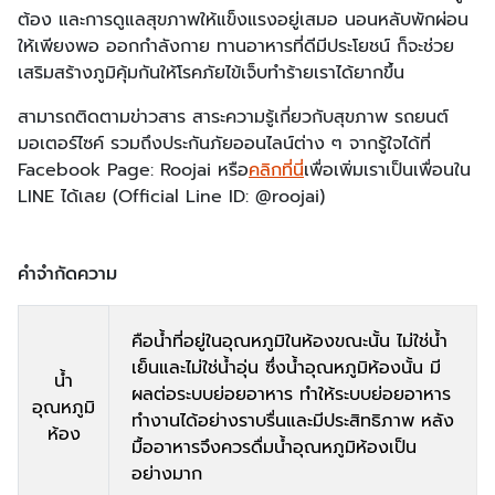
ต้อง และการดูแลสุขภาพให้แข็งแรงอยู่เสมอ นอนหลับพักผ่อน
ให้เพียงพอ ออกกำลังกาย ทานอาหารที่ดีมีประโยชน์ ก็จะช่วย
เสริมสร้างภูมิคุ้มกันให้โรคภัยไข้เจ็บทำร้ายเราได้ยากขึ้น
สามารถติดตามข่าวสาร สาระความรู้เกี่ยวกับสุขภาพ รถยนต์
มอเตอร์ไซค์ รวมถึงประกันภัยออนไลน์ต่าง ๆ จากรู้ใจได้ที่
Facebook Page: Roojai หรือ
คลิกที่นี่
เพื่อเพิ่มเราเป็นเพื่อนใน
LINE ได้เลย (Official Line ID: @roojai)
คำจำกัดความ
คือน้ำที่อยู่ในอุณหภูมิในห้องขณะนั้น ไม่ใช่น้ำ
เย็นและไม่ใช่น้ำอุ่น ซึ่งน้ำอุณหภูมิห้องนั้น มี
น้ำ
ผลต่อระบบย่อยอาหาร ทำให้ระบบย่อยอาหาร
อุณหภูมิ
ทำงานได้อย่างราบรื่นและมีประสิทธิภาพ หลัง
ห้อง
มื้ออาหารจึงควรดื่มน้ำอุณหภูมิห้องเป็น
อย่างมาก