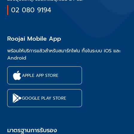
02 080 9194
Roojai Mobile App
พร้อมให้บริการแล้วสำหรับสมาร์ทโฟน ทั้งในระบบ iOS และ
Android
APPLE APP STORE
GOOGLE PLAY STORE
มาตรฐานการรับรอง