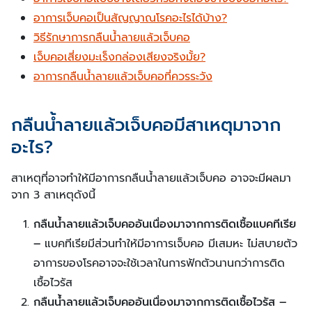
อาการเจ็บคอเป็นสัญญาณโรคอะไรได้บ้าง?
วิธีรักษาการกลืนน้ำลายแล้วเจ็บคอ
เจ็บคอเสี่ยงมะเร็งกล่องเสียงจริงมั้ย?
อาการกลืนน้ำลายแล้วเจ็บคอที่ควรระวัง
กลืนน้ำลายแล้วเจ็บคอมีสาเหตุมาจาก
อะไร?
สาเหตุที่อาจทำให้มีอาการกลืนน้ำลายแล้วเจ็บคอ อาจจะมีผลมา
จาก 3 สาเหตุดังนี้
กลืนน้ำลายแล้ว
เจ็บคอ
อันเนื่องมาจากการ
ติดเชื้อแบคทีเรีย
–
แบคทีเรียมีส่วนทำให้มีอาการเจ็บคอ มีเสมหะ ไม่สบายตัว
อาการของโรคอาจจะใช้เวลาในการฟักตัวนานกว่าการติด
เชื้อไวรัส
กลืนน้ำลายแล้ว
เจ็บคอ
อันเนื่องมาจากการติด
เชื้อไวรัส
–