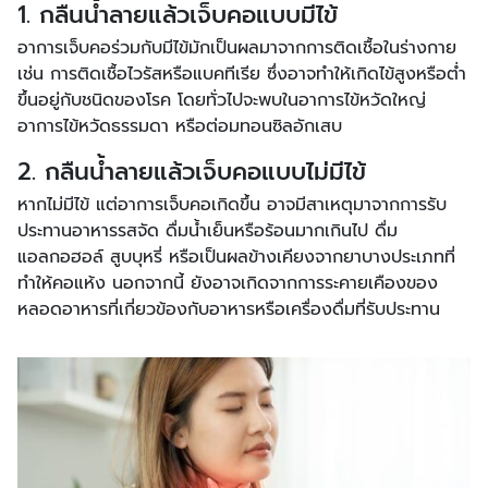
1. กลืนน้ำลายแล้วเจ็บคอแบบมีไข้
อาการเจ็บคอร่วมกับมีไข้มักเป็นผลมาจากการติดเชื้อในร่างกาย
เช่น การติดเชื้อไวรัสหรือแบคทีเรีย ซึ่งอาจทำให้เกิดไข้สูงหรือต่ำ
ขึ้นอยู่กับชนิดของโรค โดยทั่วไปจะพบในอาการไข้หวัดใหญ่
อาการไข้หวัดธรรมดา หรือต่อมทอนซิลอักเสบ
2. กลืนน้ำลายแล้วเจ็บคอแบบไม่มีไข้
หากไม่มีไข้ แต่อาการเจ็บคอเกิดขึ้น อาจมีสาเหตุมาจากการรับ
ประทานอาหารรสจัด ดื่มน้ำเย็นหรือร้อนมากเกินไป ดื่ม
แอลกอฮอล์ สูบบุหรี่ หรือเป็นผลข้างเคียงจากยาบางประเภทที่
ทำให้คอแห้ง นอกจากนี้ ยังอาจเกิดจากการระคายเคืองของ
หลอดอาหารที่เกี่ยวข้องกับอาหารหรือเครื่องดื่มที่รับประทาน