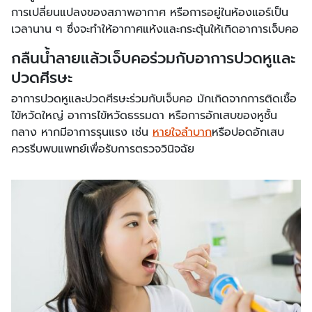
การเปลี่ยนแปลงของสภาพอากาศ หรือการอยู่ในห้องแอร์เป็น
เวลานาน ๆ ซึ่งจะทำให้อากาศแห้งและกระตุ้นให้เกิดอาการเจ็บคอ
กลืนน้ำลายแล้วเจ็บคอร่วมกับอาการปวดหูและ
ปวดศีรษะ
อาการปวดหูและปวดศีรษะร่วมกับเจ็บคอ มักเกิดจากการติดเชื้อ
ไข้หวัดใหญ่ อาการไข้หวัดธรรมดา หรือการอักเสบของหูชั้น
กลาง หากมีอาการรุนแรง เช่น
หายใจลำบาก
หรือปอดอักเสบ
ควรรีบพบแพทย์เพื่อรับการตรวจวินิจฉัย