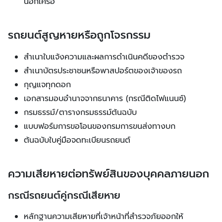
นอกเครือ
รถยนต์สูญหายหรือถูกโจรกรรม
สำเนาใบแจ้งความและผลการดำเนินคดีของตำรวจ
สำเนาบัตรประชาชนหรือพาสปอร์ตของเจ้าของรถ
กุญแจทุกดอก
เอกสารมอบอำนาจจากธนาคาร (กรณีติดไฟแนนซ์)
กรมธรรม์/ตารางกรมธรรม์ต้นฉบับ
แบบฟอร์มการขอโอนของกรมการขนส่งทางบก
ต้นฉบับใบคู่มือจดทะเบียนรถยนต์
ความเสียหายต่อทรัพย์สินของบุคคลภายนอก
กรณีรถยนต์คู่กรณีเสียหาย
หลักฐานความเสียหายที่เจ้าหน้าที่สำรวจภัยออกให้