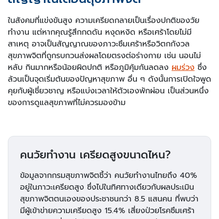
ในสังคมที่แข่งขันสูง ความเครียดกลายเป็นเรื่องปกติของวัย
ทำงาน แต่หากคุณรู้สึกกดดัน หงุดหงิด หรือเศร้าโดยไม่มี
สาเหตุ อาจเป็นสัญญาณของภาวะซึมเศร้าหรือวิตกกังวล
สุขภาพจิตที่ถูกรบกวนส่งผลโดยตรงต่อร่างกาย เช่น นอนไม่
หลับ กินมากหรือน้อยผิดปกติ หรือภูมิคุ้มกันลดลง
ผมร่วง
ซึ่ง
ล้วนเป็นจุดเริ่มต้นของปัญหาสุขภาพ อื่น ๆ ดังนั้นการเปิดใจพูด
คุยกับผู้เชี่ยวชาญ หรือแบ่งเวลาให้ตัวเองพักผ่อน เป็นส่วนหนึ่ง
ของการดูแลสุขภาพที่ไม่ควรมองข้าม
คนวัยทำงาน เครียดสูงขนาดไหน?
ข้อมูลจากกรมสุขภาพจิตชี้ว่า คนวัยทำงานไทยถึง 40%
อยู่ในภาวะเครียดสูง ซึ่งไปในทิศทางเดียวกับผลประเมิน
สุขภาพจิตตนเองของประชาชนกว่า 8.5 แสนคน ที่พบว่า
มีผู้เข้าข่ายความเครียดสูง 15.4% เสี่ยงป่วยโรคซึมเศร้า