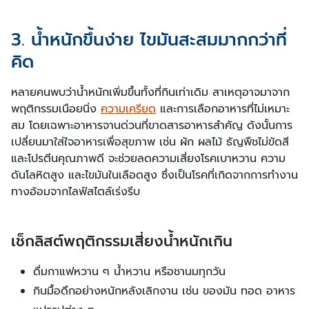
3. น้ำหนักขึ้นง่าย ไขมันสะสมมากกว่าที่
คิด
หลายคนพบว่าน้ำหนักเพิ่มขึ้นทั้งที่กินเท่าเดิม สาเหตุอาจมาจาก
พฤติกรรมเนือยนิ่ง
ความเครียด
และการเลือกอาหารที่ไม่เหมาะ
สม โดยเฉพาะอาหารจานด่วนที่ขาดสารอาหารสำคัญ ดังนั้นการ
เปลี่ยนมาใส่ใจอาหารเพื่อสุขภาพ เช่น ผัก ผลไม้ ธัญพืชไม่ขัดสี
และโปรตีนคุณภาพดี จะช่วยลดความเสี่ยงโรคเบาหวาน ความ
ดันโลหิตสูง และไขมันในเลือดสูง ซึ่งเป็นโรคที่เกิดจากการทํางาน
ทางอ้อมจากไลฟ์สไตล์เร่งรีบ
เช็กลิสต์พฤติกรรมเสี่ยงน้ำหนักเกิน
ดื่มกาแฟหวาน ๆ น้ำหวาน หรือชานมทุกวัน
กินมื้อดึกอย่างหนักหลังเลิกงาน เช่น ของมัน ทอด อาหาร