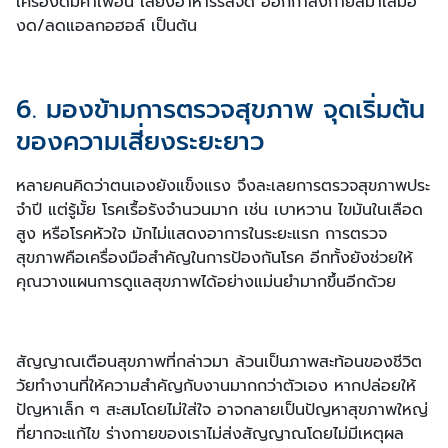
เครื่องดื่มคาเฟอีน เลี่ยงอาหารรสจัด ออกกำลังกายสม่ำเสมอ
งด/ลดแอลกอฮอล์ เป็นต้น
6. มองข้ามการตรวจสุขภาพ จุดเริ่มต้น
ของความเสี่ยงระยะยาว
หลายคนคิดว่าตนเองยังแข็งแรง จึงละเลยการตรวจสุขภาพประ
จําปี แต่รู้มั้ย โรคเรื้อรังจำนวนมาก เช่น เบาหวาน ไขมันในเลือด
สูง หรือโรคหัวใจ มักไม่แสดงอาการในระยะแรก การตรวจ
สุขภาพคือเครื่องมือสำคัญในการป้องกันโรค อีกทั้งยังช่วยให้
คุณวางแผนการดูแลสุขภาพได้อย่างแม่นยำมากขึ้นอีกด้วย
สัญญาณเตือนสุขภาพที่กล่าวมา ล้วนเป็นภาพสะท้อนของชีวิต
วัยทำงานที่ให้ความสำคัญกับงานมากกว่าตัวเอง หากปล่อยให้
ปัญหาเล็ก ๆ สะสมโดยไม่ใส่ใจ อาจกลายเป็นปัญหาสุขภาพใหญ่
ที่ยากจะแก้ไข ร่างกายของเราไม่ส่งสัญญาณโดยไม่มีเหตุผล