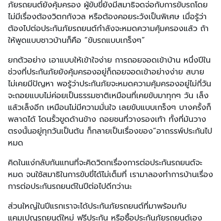
ภัยรถยนต์ยังคุ้มครอง ผู้ขับขี่ยังมีสมาธิจดจ่อกับการขับรถโดย
ไม่มีเรื่องต้องวิตกกังวล หรือต้องคอยระวังเป็นพิเศษ เมื่อรู้ว่า
ต้องไปต่อประกันภัยรถยนต์กำลังจะหมดความคุ้มครองแล้ว ถ้า
ให้พูดแบบชาวบ้านก็คือ “ขับรถแบบเกร็งๆ”
ยกตัวอย่าง เอาแบบให้เข้าใจง่าย การถอยจอดเข้าบ้าน หนึ่งปีใน
ช่วงที่ประกันภัยยังคุ้มครองอยู่ก็ถอยจอดเข้าอย่างง่าย สบาย
ไม่เคยมีปัญหา พอรู้ว่าประกันภัยจะหมดความคุ้มครองอยู่ไม่กี่วัน
จะถอยแบบไม่ค่อยเป็นธรรมชาติเหมือนที่เคยขับมาทุกๆ วัน เล็ง
แล้วเล็งอีก เหมือนไม่มีความมั่นใจ เลยขับแบบเกร็งๆ บางครั้งก็
พลาดได้ โดนรั้วขูดด้านข้าง ถอยชนที่วางรองเท้า ทั้งที่มันวาง
ตรงนั้นอยู่ทุกวันเป็นต้น ก็กลายเป็นเรื่องของ”อาถรรพ์ประกันไป
หมด
คิดในแง่กลับกันแทนที่จะคิดวิตกเรื่องการต่อประกันรถยนต์จะ
หมด จนใช้สมาธิในการขับขี่ได้ไม่เต็มที่ เรามาลองทำการบ้านเรื่อง
การต่อประกันรถยนต์ในปีต่อไปดีกว่านะ
ส่วนใหญ่ในปีแรกเราจะได้ประกันภัยรถยนต์ที่มาพร้อมกับ
แคมเปญรถยนต์ใหม่ ฟรีประกัน หรือซื้อประกันภัยรถยนต์เอง