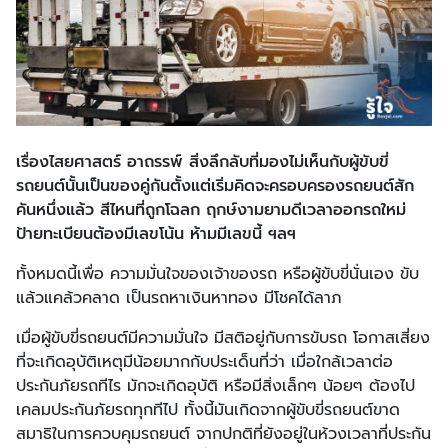
เรื่องไสยศาสตร์ อาถรรพ์ สิ่งลึกลับที่มองไม่เห็นกับผู้ขับขี่
รถยนต์นั้นเป็นของคู่กันตั้งแต่เริ่มคิดจะครอบครองรถยนต์สัก
คันหนึ่งแล้ว สีไหนที่ถูกโฉลก ฤกษ์งามยามดีเวลาออกรถใหม่
ป้ายทะเบียนต้องมีเลขโน้น ห้ามมีเลขนี้ ฯลฯ
ทั้งหมดนี้เพื่อ ความมั่นใจของเจ้าของรถ หรือผู้ขับขี่นั่นเอง ขับ
แล้วแคล้วคลาด เป็นรถหาเงินหาทอง มีโชคได้ลาภ
เมื่อผู้ขับขี่รถยนต์มีความมั่นใจ มีสติอยู่กับการขับรถ โอกาสเสี่ยง
ที่จะเกิดอุบัติเหตุมีน้อยมากกับประเด็นที่ว่า เมื่อใกล้เวลาต่อ
ประกันภัยรถทีไร มักจะเกิดอุบัติ หรือมีสิ่งเล็กๆ น้อยๆ ต้องไป
เคลมประกันภัยรถทุกทีไป ทั้งนี้มันเกิดจากผู้ขับขี่รถยนต์ขาด
สมาธิในการควบคุมรถยนต์ จากปกติที่ยังอยู่ในห้วงเวลาที่ประกัน