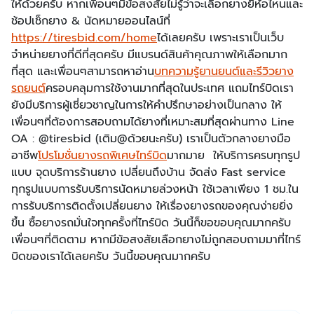
ให้ด้วยครับ หากเพื่อนๆมีข้อสงสัยไม่รู้ว่าจะเลือกยางยี่ห้อไหนและ
ช้อปเช็กยาง & นัดหมายออนไลน์ที่
https://tiresbid.com/home
ได้เลยครับ เพราะเราเป็นเว็บ
จำหน่ายยางที่ดีที่สุดครับ มีแบรนด์สินค้าคุณภาพให้เลือกมาก
ที่สุด และเพื่อนๆสามารถหาอ่าน
บทความรู้ยานยนต์และรีวิวยาง
รถยนต์
ครอบคลุมการใช้งานมากที่สุดในประเทศ แถมไทร์บิดเรา
ยังมีบริการผู้เชี่ยวชาญในการให้คำปรึกษาอย่างเป็นกลาง ให้
เพื่อนๆที่ต้องการสอบถามได้ยางที่เหมาะสมที่สุดผ่านทาง Line
OA : @tiresbid (เติม@ด้วยนะครับ) เราเป็นตัวกลางยางมือ
อาชีพ
โปรโมชั่นยางรถพิเศษไทร์บิด
มากมาย ให้บริการครบทุกรูป
แบบ จุดบริการร้านยาง เปลี่ยนถึงบ้าน จัดส่ง Fast service
ทุกรูปแบบการรับบริการนัดหมายล่วงหน้า ใช้เวลาเพียง 1 ชม.ใน
การรับบริการติดตั้งเปลี่ยนยาง ให้เรื่องยางรถของคุณง่ายยิ่ง
ขึ้น ซื้อยางรถมั่นใจทุกครั้งที่ไทร์บิด วันนี้ก็ขอขอบคุณมากครับ
เพื่อนๆที่ติดตาม หากมีข้อสงสัยเลือกยางไม่ถูกสอบถามมาที่ไทร์
บิดของเราได้เลยครับ วันนี้ขอบคุณมากครับ