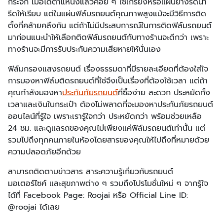
กระจก เมื่อได้ตำแหน่งแล้วค่อย ๆ ใช้เกรียงหรือแผ่นยางรัดน้ำ
รีดให้เรียบ แต่ในแผ่นฟิล์มรถยนต์คุณภาพสูงแม้จะมีวิธีการติด
ตั้งที่คล้ายคลึงกัน แต่ถ้าไม่มีประสบการณ์ในการติดฟิล์มรถยนต์
มาก่อนแนะนำให้เลือกติดฟิล์มรถยนต์กับทางร้านจะดีกว่า เพราะ
ทางร้านจะมีการรับประกันความเสียหายให้นั่นเอง
ฟิล์มกรองแสงรถยนต์ เรื่องธรรมดาที่มีรายละเอียดที่ต้องใส่ใจ
การมองหาฟิล์มติดรถยนต์ที่ใช่จึงเป็นเรื่องที่ต้องใช้เวลา แต่ถ้า
คุณกำลังมองหา
ประกันภัยรถยนต์
ที่ซื้อง่าย สะดวก ประหยัดทั้ง
เวลาและเงินในกระเป๋า ต้องไม่พลาดที่จะมองหาประกันภัยรถยนต์
ออนไลน์ที่รู้ใจ เพราะเรารู้ใจกว่า ประหยัดกว่า พร้อมช่วยเหลือ
24 ชม. และดูแลรถของคุณไม่เพียงแค่ฟิล์มรถยนต์เท่านั้น แต่
รวมไปถึงทุกคนภายในห้องโดยสารของคุณให้ไปถึงที่หมายด้วย
ความปลอดภัยอีกด้วย
สามารถติดตามข่าวสาร สาระความรู้เกี่ยวกับรถยนต์
มอเตอร์ไซค์ และสุขภาพต่าง ๆ รวมถึงโปรโมชั่นใหม่ ๆ จากรู้ใจ
ได้ที่ Facebook Page: Roojai หรือ Official Line ID:
@roojai ได้เลย