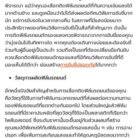
พิจารณา แม้ว่าคุณจะเลือกติดฟิล์มรถยนต์ที่กันความเข้มแสงได้
มากด้านข้าง และดูเหมือนว่าไม่ได้ส่งผลต่อทัศนวิสัยการขับขี่มาก
นัก แต่การขับรถในเวลากลางคืน ในสภาพที่มีแสงน้อยมาก
ประสิทธิภาพของทัศนวิสัยการขับขี่เป็นสิ่งที่สำคัญมาก ดังนั้น
การติดฟิล์มรถยนต์กรองแสงควรพิจารณาจากการขับขี่ของคุณ
ว่ามุ่งเน้นไปในทิศทางใด หากคุณต้องเดินทางบ่อยและต้องขับขี่
ร่วมกับผู้อื่นอยู่เป็นประจำ รวมถึงเป็นรถที่ต้องเปลี่ยนมือกันขับ
ควรเลือกติดฟิล์มรถยนต์กรองแสงที่มีทัศนวิสัยการขับขี่ที่ดี
มองเห็นได้ดีกว่า ย่อมสร้าง
การขับขี่ปลอดภัย
ได้มากกว่า
วัสดุการผลิตฟิล์มรถยนต์
อีกหนึ่งปัจจัยสำคัญสำหรับการเลือกติดฟิล์มรถยนต์ของคุณ
คือวัสดุที่ใช้ในการทำฟิล์มกระจกรถยนต์ที่ส่งผลต่อความทนทาน
ของฟิล์มรถยนต์ที่แตกต่างกันออกไป โดยส่วนใหญ่แล้วฟิล์ม
รถยนต์ที่มีราคาประหยัดที่สุดวัสดุที่ใช้จะเป็นพลาสติกที่เรียกว่า
โพลีเอสเตอร์ ซึ่งระดับราคานั้นจะขึ้นอยู่กับส่วนผสมที่สร้าง
คุณสมบัติพิเศษให้กับฟิล์มรถยนต์กรองแสงนั้น ๆ เช่น การฉาบ
ปรอท เพื่อเพิ่มการสะท้อนแสงและทำให้อุณหภูมิลดลงมากกว่า