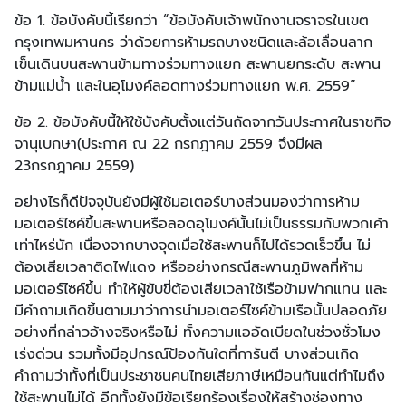
ข้อ 1. ข้อบังคับนี้เรียกว่า “ข้อบังคับเจ้าพนักงานจราจรในเขต
กรุงเทพมหานคร ว่าด้วยการห้ามรถบางชนิดและล้อเลื่อนลาก
เข็นเดินบนสะพานข้ามทางร่วมทางแยก สะพานยกระดับ สะพาน
ข้ามแม่น้ำ และในอุโมงค์ลอดทางร่วมทางแยก พ.ศ. 2559”
ข้อ 2. ข้อบังคับนี้ให้ใช้บังคับตั้งแต่วันถัดจากวันประกาศในราชกิจ
จานุเบกษา(ประกาศ ณ 22 กรกฎาคม 2559 จึงมีผล
23กรกฎาคม 2559)
อย่างไรก็ดีปัจจุบันยังมีผู้ใช้มอเตอร์บางส่วนมองว่าการห้าม
มอเตอร์ไซค์ขึ้นสะพานหรือลอดอุโมงค์นั้นไม่เป็นธรรมกับพวกเค้า
เท่าไหร่นัก เนื่องจากบางจุดเมื่อใช้สะพานก็ไปได้รวดเร็วขึ้น ไม่
ต้องเสียเวลาติดไฟแดง หรืออย่างกรณีสะพานภูมิพลที่ห้าม
มอเตอร์ไซค์ขึ้น ทำให้ผู้ขับขี่ต้องเสียเวลาใช้เรือข้ามฟากแทน และ
มีคำถามเกิดขึ้นตามมาว่าการนำมอเตอร์ไซค์ข้ามเรือนั้นปลอดภัย
อย่างที่กล่าวอ้างจริงหรือไม่ ทั้งความแออัดเบียดในช่วงชั่วโมง
เร่งด่วน รวมทั้งมีอุปกรณ์ป้องกันใดที่การันตี บางส่วนเกิด
คำถามว่าทั้งที่เป็นประชาชนคนไทยเสียภาษีเหมือนกันแต่ทำไมถึง
ใช้สะพานไม่ได้ อีกทั้งยังมีข้อเรียกร้องเรื่องให้สร้างช่องทาง