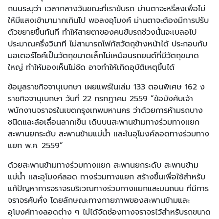
ถนนระบุว่า เวลากลางวันขณะที่เราขับรถ ม่านตาจะหรี่ลงเพื่อไม่
ให้มีแสงเข้ามามากเกินไป พอลงอุโมงค์ ม่านตาจะต้องมีการปรับ
ตัวขยายขึ้นทันที ทำให้สายตาของคนขับรถช่วงนั้นจะเบลอไป
ประมาณครึ่งวินาที ไม่สามารถโฟกัสวัตถุข้างหน้าได้ ประกอบกับ
มอเตอร์ไซค์เป็นวัตถุขนาดเล็กไม่เหมือนรถยนต์ที่มีวัตถุขนาด
ใหญ่ ทำให้มองเห็นไม่ชัด อาจทำให้เกิดอุบัติเหตุขึ้นได้
ข้อมูลราชกิจจานุเบกษา เผยแพร่ในเล่ม 133 ตอนพิเศษ 162 ง
ราชกิจจานุเบกษา วันที่ 22 กรกฎาคม 2559 “ข้อบังคับเจ้า
พนักงานจราจรในเขตกรุงเทพมหานคร ว่าด้วยการห้ามรถบาง
ชนิดและล้อเลื่อนลากเข็น เดินบนสะพานข้ามทางร่วมทางแยก
สะพานยกระดับ สะพานข้ามแม่น้ำ และในอุโมงค์ลอดทางร่วมทาง
แยก พ.ศ. 2559”
ด้วยสะพานข้ามทางร่วมทางแยก สะพานยกระดับ สะพานข้าม
แม่น้ำ และอุโมงค์ลอด ทางร่วมทางแยก สร้างขึ้นเพื่อใช้สําหรับ
แก้ปัญหาการจราจรบริเวณทางร่วมทางแยกและบนถนน ที่มีการ
จราจรคับคั่ง โดยลักษณะทางกายภาพของสะพานข้ามและ
อุโมงค์ทางลอดต่าง ๆ ไม่ได้จัดช่องทางจราจรไว้สําหรับรถขนาด