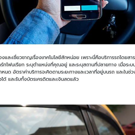
องและเชี่ยวชาญเรื่องเทคโนโลยีสักหน่อย เพราะนี่คือบริการรถโดยสารส่
์ทโฟนเรียก ระบุตำแหน่งที่คุณอยู่ และระบุสถานที่ปลายทาง เมื่อระบบ
กำหนด อัตราค่าบริการจะคิดตามระยะทางและเวลาที่อยู่บนรถ และในช่ว
วได้ และรับทั้งบัตรเครดิตและเงินสดแล้ว