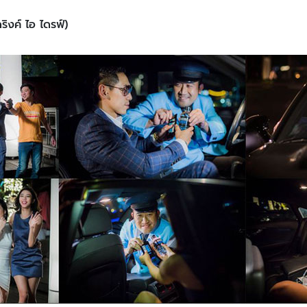
ริงค์ ไอ ไดรฟ์)