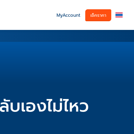
MyAccount
เช็คราคา
ลับเองไม่ไหว