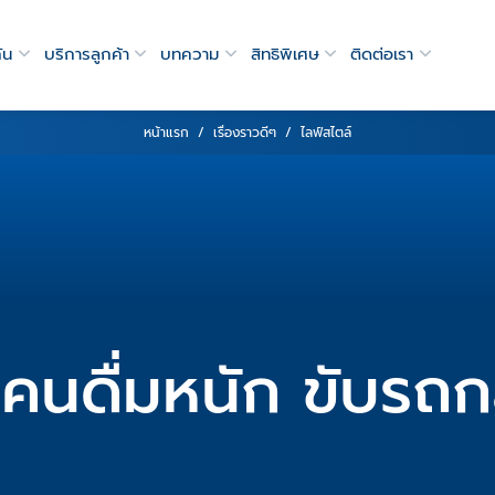
ัน
บริการลูกค้า
บทความ
สิทธิพิเศษ
ติดต่อเรา
หน้าแรก
เรื่องราวดีๆ
ไลฟ์สไตล์
จคนดื่มหนัก ขับรถก