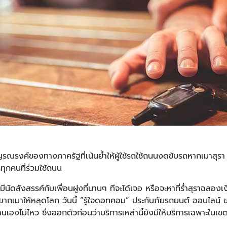
รณรงค์ของทางภาครัฐที่เน้นย้ำให้ผู้ใช้รถใช้ถนนงดขับรถหากเมาสุรา ถื
่ทุกคนที่ร่วมใช้ถนน
ี้มีนัดสังสรรค์กับเพื่อนฝูงที่นานๆ ทีจะได้เจอ หรือจะหาที่ร่ำสุราฉลอง
อยากเมาให้หลุดโลก วันนี้ “รู้ใจดอทคอม” ประกันภัยรถยนต์ ออนไลน์ 
านเองไม่ไหว ซึ่งออกตัวก่อนว่าบริการเหล่านี้ยังมีให้บริการเฉพาะใ