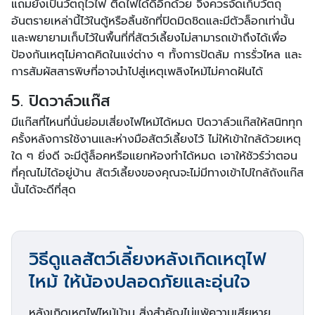
แถมยังเป็นวัตถุไวไฟ ติดไฟได้ดีอีกด้วย จึงควรจัดเก็บวัตถุ
อันตรายเหล่านี้ไว้ในตู้หรือลิ้นชักที่ปิดมิดชิดและมีตัวล็อกเท่านั้น
และพยายามเก็บไว้ในพื้นที่ที่สัตว์เลี้ยงไม่สามารถเข้าถึงได้เพื่อ
ป้องกันเหตุไม่คาดคิดในแง่ต่าง ๆ ทั้งการปัดล้ม การรั่วไหล และ
การสัมผัสสารพิษที่อาจนำไปสู่เหตุเพลิงไหม้ไม่คาดฝันได้
5. ปิดวาล์วแก๊ส
มีแก๊สที่ไหนที่นั่นย่อมเสี่ยงไฟไหม้ได้หมด ปิดวาล์วแก๊สให้สนิททุก
ครั้งหลังการใช้งานและห่างมือสัตว์เลี้ยงไว้ ไม่ให้เข้าใกล้ด้วยเหตุ
ใด ๆ ยิ่งดี จะมีตู้ล็อคหรือแยกห้องทำได้หมด เอาให้ชัวร์ว่าตอน
ที่คุณไม่ได้อยู่บ้าน สัตว์เลี้ยงของคุณจะไม่มีทางเข้าไปใกล้ถังแก๊ส
นั้นได้จะดีที่สุด
วิธีดูแลสัตว์เลี้ยงหลังเกิดเหตุไฟ
ไหม้ ให้น้องปลอดภัยและอุ่นใจ
หลังเกิดเหตุไฟไหม้บ้าน สิ่งสำคัญไม่แพ้ความเสียหาย