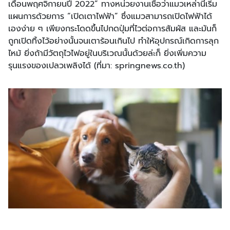
เดือนพฤศจิกายนปี 2022” ทางหน่วยงานเชื่อว่าแมวเหล่านี้เริ่ม
แผนการด้วยการ “เปิดเตาไฟฟ้า” ซึ่งแมวสามารถเปิดไฟฟ้าได้
เองง่าย ๆ เพียงกระโดดขึ้นไปกดปุ่มที่ไวต่อการสัมผัส และมันก็
ถูกเปิดทิ้งไว้อย่างนั้นจนเตาร้อนเกินไป ทำให้อุปกรณ์เกิดการลุก
ไหม้ ยิ่งถ้ามีวัตถุไวไฟอยู่ในบริเวณนั้นด้วยล่ะก็ ยิ่งเพิ่มความ
รุนแรงของเปลวเพลิงได้ (ที่มา: springnews.co.th)