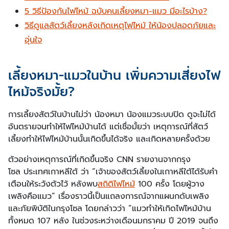
5 วิธีป้องกันไฟไหม้ ฉบับคนเลี้ยงหมา-แมว มีอะไรบ้าง?
วิธีดูแลสัตว์เลี้ยงหลังเกิดเหตุไฟไหม้ ให้น้องปลอดภัยและ
อุ่นใจ
เลี้ยงหมา-แมวในบ้าน เพิ่มความเสี่ยงไฟ
ไหม้จริงมั้ย?
การเลี้ยงสัตว์ในบ้านไม่ว่า น้องหมา น้องแมวระบบปิด ดูจะไม่ได้
อันตรายจนทำให้ไฟไหม้บ้านได้ แต่เชื่อมั้ยว่า เหตุการณ์ที่สัตว์
เลี้ยงทำให้ไฟไหม้บ้านนั้นเกิดขึ้นได้จริง และเกิดหลายครั้งด้วย
ตัวอย่างเหตุการณ์ที่เกิดขึ้นจริง CNN รายงานจากกรุง
โซล ประเทศเกาหลีใต้ ว่า “เจ้าของสัตว์เลี้ยงในเกาหลีใต้ได้รับคำ
เตือนให้ระวังตัวไว้ หลังพบ
สถิติไฟไหม้
100 ครั้ง โดยผู้วาง
เพลิงคือแมว” เรื่องราวนี้เป็นแถลงการณ์จากแผนกดับเพลิง
และภัยพิบัติในกรุงโซล โดยกล่าวว่า “แมวทำให้เกิดไฟไหม้บ้าน
ทั้งหมด 107 หลัง ในช่วงระหว่างเดือนมกราคม ปี 2019 จนถึง