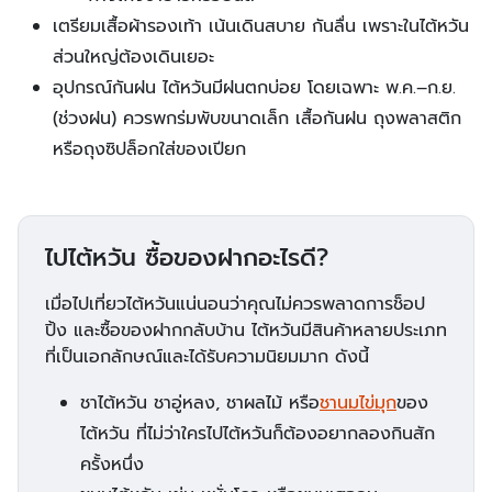
เตรียมเสื้อผ้ารองเท้า เน้นเดินสบาย กันลื่น เพราะในไต้หวัน
ส่วนใหญ่ต้องเดินเยอะ
อุปกรณ์กันฝน ไต้หวันมีฝนตกบ่อย โดยเฉพาะ พ.ค.–ก.ย.
(ช่วงฝน) ควรพกร่มพับขนาดเล็ก เสื้อกันฝน ถุงพลาสติก
หรือถุงซิปล็อกใส่ของเปียก
ไปไต้หวัน ซื้อของฝากอะไรดี?
เมื่อไปเที่ยวไต้หวันแน่นอนว่าคุณไม่ควรพลาดการช็อป
ปิ้ง และซื้อของฝากกลับบ้าน ไต้หวันมีสินค้าหลายประเภท
ที่เป็นเอกลักษณ์และได้รับความนิยมมาก ดังนี้
ชาไต้หวัน ชาอู่หลง, ชาผลไม้ หรือ
ชานมไข่มุก
ของ
ไต้หวัน ที่ไม่ว่าใครไปไต้หวันก็ต้องอยากลองกินสัก
ครั้งหนึ่ง