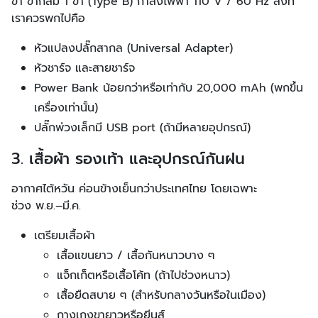
ขา ขากลม 1 ขา (Type B) กำลังไฟฟ้า 110 V / 60 Hz สิ่งที่
เราควรพกไปคือ
หัวแปลงปลั๊กสากล (Universal Adapter)
หัวชาร์จ และสายชาร์จ
Power Bank น้อยกว่าหรือเท่ากับ 20,000 mAh (พกขึ้น
เครื่องเท่านั้น)
ปลั๊กพ่วงเล็กมี USB port (ถ้ามีหลายอุปกรณ์)
3. เสื้อผ้า รองเท้า และอุปกรณ์กันฝน
อากาศไต้หวัน ค่อนข้างเย็นกว่าประเทศไทย โดยเฉพาะ
ช่วง พ.ย.–มี.ค.
เตรียมเสื้อผ้า
เสื้อแขนยาว / เสื้อกันหนาวบาง ๆ
แจ็กเก็ตหรือเสื้อโค้ท (ถ้าไปช่วงหนาว)
เสื้อยืดสบาย ๆ (สำหรับกลางวันหรือในเมือง)
กางเกงขายาวหรือยีนส์