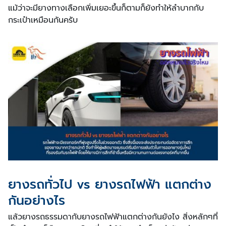
แม้ว่าจะมียางทางเลือกเพิ่มเยอะขึ้นก็ตามก็ยังทำให้ลำบากกับ
กระเป๋าเหมือนกันครับ
ยางรถทั่วไป vs ยางรถไฟฟ้า แตกต่าง
กันอย่างไร
แล้วยางรถธรรมดากับยางรถไฟฟ้าแตกต่างกันยังไง สิ่งหลักๆที่