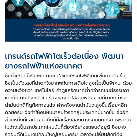
เทรนด์รถไฟฟ้าโตเร็วต่อเนื่อง พัฒนา
ยางรถไฟฟ้าแห่งอนาคต
ซึ่งทำให้คนก็เริ่มให้ความสนใจและใช้รถไฟฟ้ากันเพิ่มมากยิ่งขึ้น
ซึ่งเป็นตัวเลขที่น่าตกใจมากๆกับการเติบโตสูงเร็วเป็นพิเศษ ด้วย
ความหวือหวา เทคโนโลยี ค่าดูแลรักษาที่ต่ำกว่ารถยนต์ธรรมดา
และมีความประหยัดในเรื่องของค่าใช้จ่ายพลังงานที่มากกว่ารถ
น้ำมันปกติที่ดูทิศทางแล้ว ค่าพลังงานน้ำมันจะสูงขึ้นเรื้อยๆอีก
ด้วยครับ จึงทำให้คนหันมาสนใจรถกลุ่มประเภทนี้มากขึ้น ซึ่งอีก
ส่วนหนึ่งที่เราต้องคำนึงก็คือเรื่องของยางรถยนต์ครับ เพราะว่า
ไม่ว่าจะเป็นรถประเภทไหนนั่นก็ต้องใช้ยางรถยนต์อยู่ดี ซึ่งยาง
รถยนต์ก็เป็นเงินก้อนใหญ่เลยนะครับ เวลาจะเปลี่ยนสักทีถึง