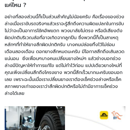
แค่ไหน ?
อย่างที่สองส่วนนี้ก็เป็นส่วนสำคัญไม่น้อยครับ คือเรื่องของช่วง
ล่างเมื่อเราขับรถจริงๆแล้วเราจะรู้สึกถึงความผิดแปลกในการขับ
ไม่ว่าจะเป็นอาการโช้คอัพแตก พวงมาลัยไม่ตรง หรือมีเสียงดัง
ผิดปกติบริเวณล้อที่อาจเกิดจากลูกปืน ซึ่งพวกนี้ก็เป็นสาเหตุ
หลักๆที่ทำให้ยางสึกผิดปกติครับ บางคนปล่อยทิ้งไว้ไม่ซ่อม
เดือนสองเดือน ดอกยางสึกหมดนะครับ มีโอกาสสึกถึงเส้นลวด
แน่นอน ยิ่งเพื่อนๆบางคนเปลี่ยนยางใหม่ๆ แล้วช่างบอกช่วง
ล่างมีปัญหาให้ทำการแก้ไข แต่ไม่ทำไว้ก่อน แปปเดียวยางใหม่ที่
คุณเพิ่งเปลี่ยนสึกถึงโครงยาง พวกนี้สึกเร็วมากนะครับขอบอก
เลย เพราะฉะนั้นเมื่อเราเปลี่ยนยางเราต้องเช็คช่วงล่างหรือเช็ค
สภาพยางเก่าของเราว่าสึกผิดปกติหรือไม่ถ้ามีอาการเช็คช่วง
ล่างได้เลย