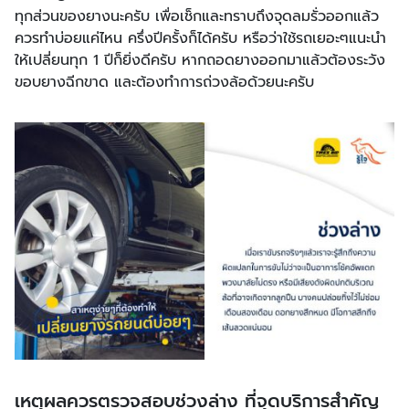
ทุกส่วนของยางนะครับ เพื่อเช็กและทราบถึงจุดลมรั่วออกแล้ว
ควรทำบ่อยแค่ไหน ครึ่งปีครั้งก็ได้ครับ หรือว่าใช้รถเยอะๆแนะนำ
ให้เปลี่ยนทุก 1 ปีก็ยิ่งดีครับ หากถอดยางออกมาแล้วต้องระวัง
ขอบยางฉีกขาด และต้องทำการถ่วงล้อด้วยนะครับ
เหตุผลควรตรวจสอบช่วงล่าง ที่จุดบริการสำคัญ