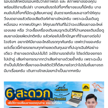
รอบรถสักหนึ่งรอบครับว่าสภาพรถ และ สภาพยางของคุณ
พร้อมใช้งานรึเปล่า บางคนขับรถไปทั้งๆที่ยางแบนก็มีครับ บาง
คนขับไปทั้งๆที่มีตะปูเสียบคาอยู่ อันตรายครับและอาจทำให้คุณ
วิ่งบดยางแล้วต้องเสียตังค์ค่ายางใหม่ครับ เพราะฉะนั้นเดินดู
หนึ่งรอบ หากพบปัญหา ให้คุณแก้ทันทีไม่ว่าจะเปลี่ยนยางอะไหล่
เองเลย หรือ ว่าจะซื้อเครื่องเติมลมฉุกเฉินไว้ที่บ้านคอยเติมเมื่อดู
ลมยางน้อยผิดปกติครับ แล้วค่อยไปเช็กปัญหาที่ร้านยางต่อไป
ใจจริงๆ อยากให้มียางอะไหล่ในรถทุกคันครับ เซฟกว่าเยอะครับ
แต่เดี๋ยวนี้ค่ายรถแทบทุกค่ายลดต้นทุนเอาที่ปะฉุกเฉินให้อย่าง
เดียว ถ้ายางแตกมันปะไม่ได้ จะใช้งานรถยังไง ได้แต่ต้องยกรถ
ไปเข้าอู่ เสียค่ายกรถมากกว่าเสียค่ายางด้วยซ้ำครับ เพราะฉะนั้น
ถ้าเป็นไปได้หาซื้อยางอะไหล่ติดไว้ก็ดีสบายใจกว่าโปรโมชั่นยางรถ
มีมาเรื่อยครับ เดินทางไกลบ่อยๆจำเป็นมากๆครับ