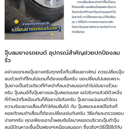
จุ๊บลมยางรถยนต์ อุปกรณ์สำคัญช่วยปกป้องลม
รั่ว
อย่างแรกเลยจุ๊บยางครับทุกครั้งที่เปลี่ยนยางใหม่ ควรเปลี่ยนจุ๊บ
ลมด้วยถ้าที่ไหนไม่แถมก็ต้องขอซื้อครับ ขอเปลี่ยนไปเลยเพราะ
จุ๊บยางเป็นตัวเดียวที่ทำหน้าที่ลมเข้าลมออกถ้าไม่นับยางรั่วนะ
ครับ จุ๊บลมมีทั้งจุ๊บยางและจุ๊บสแตนเลส แต่จริงๆแล้วมีตัวหนึ่ง
ที่ทำหน้าที่เหมือนกันก็คือยางโอริงครับ จุ๊บยางแน่นอนถ้าโดน
ความร้อนยางเสื่อมก็ทำให้ลมซึมได้ กับ จุ๊บสแตนเลสมีโอริงที่
คอยกักลมถ้าเสื่อมก็ต้องเปลี่ยนเช่นกันครับ วิธีแก้และตรวจสอบ
ง่ายๆครับ คุณเพียงเอาน้ำผสมซันไลมาหยอดบริเวณจุ๊บถ้าจุ๊บ
ลมมีปัญหาจะขึ้นเป็นฟองๆเหมือนลมออก ซึ่งจริงๆวิธีนี้ใช้ได้กับ