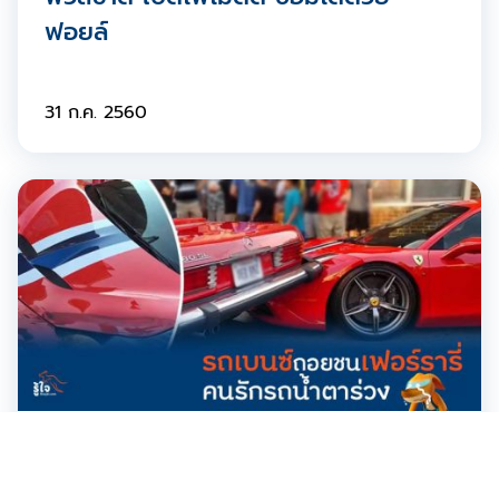
ฟอยล์
31 ก.ค. 2560
วิดีโอต่างๆ
รถเบนซ์ถอยชนเฟอร์รารี่ คนรักรถน้ำตา