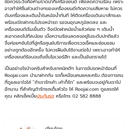
ข้อควรระวังคือห้ามราดน้ำที่เครื่องยนต์ เพื่อลดความร้อน เพราะ
อาจทำให้ชิ้นส่วนต่างๆของเครื่องยนต์เกิดความเสียหาย ไม่ควร
ดับเครื่องและเติมน้ำในหม้อน้ำทันที ให้ติดเครื่องเดินเบาสักระยะ
พร้อมเปิดฝากระโปรงหน้ารถ รอจนอุณหภูมิลดลง และ
เครื่องยนต์เริ่มเย็นตัว จึงเปิดฝาหม้อน้ำแล้วค่อย ๆ เติมน้ำ
สะอาดลงไปทีละน้อย เมื่อความร้อนลดลงอยู่ในระดับปกติแล้ว
จึ่งค่อยๆขับไปที่อู่หรือศูนย์บริการเพื่อตรวจเช็คและซ่อมแซม
อย่างถูกต้องอีกครั้ง ไม่ควรฝืนขับใช้งานต่อไป เพราะอาจทำให้
เครื่องยนต์ร้อนจนถึงขั้นโอเวอร์ฮีท และเป็นอันตรายได้
เป็นอย่างไรบ้างครับสำหรับเทคนิคดีๆ ในการขับรถหน้าร้อนที่
Roojai.com นำมาฝากกัน รถก็เหมือนคนแหละครับ..ต้องการคน
ที่ดูแลเอาใจใส่ “ถ้าเรารักเค้า..เค้าก็รัก” และพร้อมจะอยู่กับเราไป
อีกนาน ที่สำคัญถ้ารักรถเต็มหัวใจ ให้ Roojai.com ดูแลรถให้
คุณ คลิกเช็คเบี้ย
ประกันรถ
หรือโทร 02 582 8888
เขียนโดย