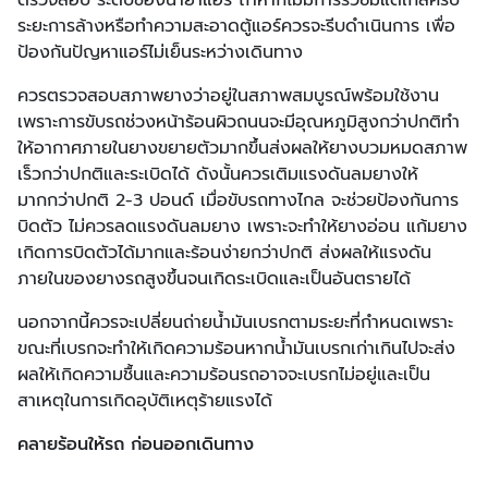
ตรวจสอบ ระดับของน้ำยาแอร์ ถ้าหากไม่มีการรั่วซึมแต่ใกล้ครบ
ระยะการล้างหรือทำความสะอาดตู้แอร์ควรจะรีบดำเนินการ เพื่อ
ป้องกันปัญหาแอร์ไม่เย็นระหว่างเดินทาง
ควรตรวจสอบสภาพยางว่าอยู่ในสภาพสมบูรณ์พร้อมใช้งาน
เพราะการขับรถช่วงหน้าร้อนผิวถนนจะมีอุณหภูมิสูงกว่าปกติทํา
ให้อากาศภายในยางขยายตัวมากขึ้นส่งผลให้ยางบวมหมดสภาพ
เร็วกว่าปกติและระเบิดได้ ดังนั้นควรเติมแรงดันลมยางให้
มากกว่าปกติ 2-3 ปอนด์ เมื่อขับรถทางไกล จะช่วยป้องกันการ
บิดตัว ไม่ควรลดแรงดันลมยาง เพราะจะทำให้ยางอ่อน แก้มยาง
เกิดการบิดตัวได้มากและร้อนง่ายกว่าปกติ ส่งผลให้แรงดัน
ภายในของยางรถสูงขึ้นจนเกิดระเบิดและเป็นอันตรายได้
นอกจากนี้ควรจะเปลี่ยนถ่ายน้ำมันเบรกตามระยะที่กำหนดเพราะ
ขณะที่เบรกจะทำให้เกิดความร้อนหากน้ำมันเบรกเก่าเกินไปจะส่ง
ผลให้เกิดความชื้นและความร้อนรถอาจจะเบรกไม่อยู่และเป็น
สาเหตุในการเกิดอุบัติเหตุร้ายแรงได้
คลายร้อนให้รถ ก่อนออกเดินทาง