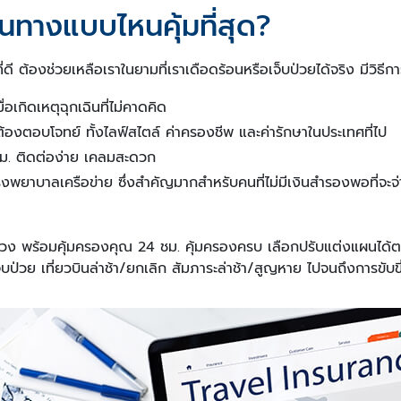
นทางแบบไหนคุ้มที่สุด?
ี ต้องช่วยเหลือเราในยามที่เราเดือดร้อนหรือเจ็บป่วยได้จริง มีวิธีกา
่อเกิดเหตุฉุกเฉินที่ไม่คาดคิด
้องตอบโจทย์ ทั้งไลฟ์สไตล์ ค่าครองชีพ และค่ารักษาในประเทศที่ไป
ชม. ติดต่อง่าย เคลมสะดวก
รงพยาบาลเครือข่าย ซึ่งสำคัญมากสำหรับคนที่ไม่มีเงินสำรองพอที่จะ
ง พร้อมคุ้มครองคุณ 24 ชม. คุ้มครองครบ เลือกปรับแต่งแผนได้ตาม
บป่วย เที่ยวบินล่าช้า/ยกเลิก สัมภาระล่าช้า/สูญหาย ไปจนถึงการขับข