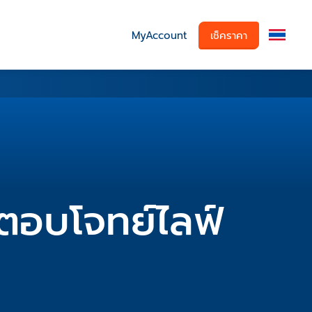
MyAccount
เช็คราคา
 ตอบโจทย์ไลฟ์