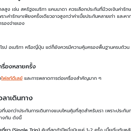
าลสูง เช่น สหรัฐอเมริกา แคนนาดา ควรเลือกประกันที่มีวงเงินค่ารั
เพราะค่ารักษาเพียงครั้งเดียวอาจสูงกว่าค่าเบี้ยประกันหลายเท่า และห
งสำรองจ่ายเอง
ายุโรป อเมริกา หรือญี่ปุ่น แต่ก็ยังควรมีความคุ้มครองพื้นฐานครบถ้วน
ครื่องหลายครั้ง
ง
ไฟลท์ดีเลย์
และการพลาดการต่อเครื่องสำคัญมาก ๆ
เวลาเดินทาง
่งที่บอกว่าประกันการเดินทางแบบไหนคุ้มที่สุดสำหรับเรา เพราะประกัน
งกัน ดังนี้
ที่ยว (
Single Trip)
คุ้มที่สุดถ้าปีหนึ่งบินแค่ 1-2 ครั้ง เบี้ยเริ่มต้น