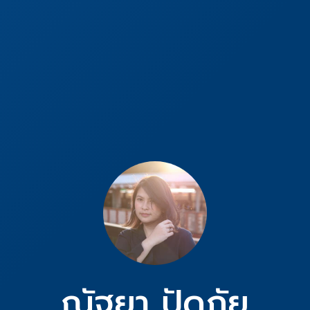
ณัฐยา ปัดภัย