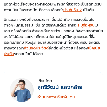
แต่ถ้าห่วงเรื่องของรถหายด้วยเพราะรถที่ใช้อาจจะเป็นรถที่ได้รับ
ความนิยมในตลาดมืด ก็อาจจะเลือกทำ
ประกันชั้น 2
เป็นต้น
อีกแนวทางหนึ่งที่จะช่วยลดค่าเบี้ยได้อีกคือ การระบุเงื่อนไข
ต่างๆ ในกรมธรรม์ เช่น ถ้าใช้รถคนเดียว อาจจะ
ระบุชื่อผู้ขับ
ไป
เลย หรือเลือกที่จะจ่ายค่าเสียหายส่วนแรกเอง ก็จะช่วยลดค่าเบี้ย
ลงได้ไม่น้อย และหากที่ผ่านมาไม่เคยมีอุบัติเหตุเลยตอนที่ซื้อ
ประกันภัยกับ Roojai อย่าลืมบอกเจ้าหน้าที่ด้วยนะครับ จะได้รับ
การพิจารณา
ส่วนลดประวัติดี
อีกต่อหนึ่งด้วย หรือลอง
เช็คเบี้ย
ประกัน
รถออนไลน์ ได้เลย
เขียนโดย
สุทธิวัฒน์ แสงคล้าย
อ่านบทความอื่นเพิ่มเติม