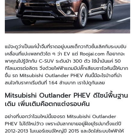
แม้จะดูว่าเป็นแค่น้ำจิ้มที่ราดอยู่บนสเต็กวากิวชั้นเลิศกับระบบขับ
เคลื่อนที่แปะเพลทตัวโต ๆ ว่า EV แต่ Roojai.com ก็อยากจะ
พาคุณไปรู้จักกับ C-SUV ระดับม้า 300 ตัว ใช้น้ำมันแค่ 50
กิโลเมตรต่อลิตร วิ่งด้วยไฟฟ้าแถมมีปลั๊กเสียบชาร์จคันนี้ให้มาก
ขึ้น รถ Mitsubishi Outlander PHEV คันนี้มีอะไรบ้างที่น่า
สนใจกับราคาเริ่มต้นที่ 1.64 ล้านบาท เราไปดูกันเลย
Mitsubishi Outlander PHEV ดีไซน์พื้นฐาน
เดิม เพิ่มเติมคือตกแต่งรอบคัน
อย่างที่บอกว่าโฉมใหม่นี้ของรถ Mitsubishi Outlander
PHEV ไม่ได้ใหม่ว้าว เพราะมันลากขายอยู่ฝั่งยุโรปมาตั้งแต่ปี
2012-2013 ไมเนอร์เชนจ์ใหญ่ปี 2015 และจัดใส่ระบบไฟฟ้าให้