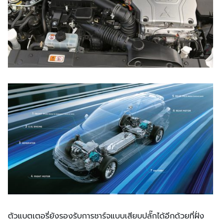
ตัวแบตเตอรี่ยังรองรับการชาร์จแบบเสียบปลั๊กได้อีกด้วยที่ฝั่ง