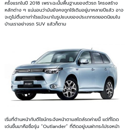
ครั้งแรกในปี 2018 เพราะฉะนั้นพื้นฐานของตัวรถ โครงสร้าง
หลักต่าง ๆ แน่นอนว่ามันยังคงถูกใช้เดิมอยู่มาหลายปีแล้ว อาจ
จะดูไม่ตื่นตาเท่าไรแม้จะมาในรูปแบบของประเภทรถยอดนิยมใน
บ้านเราอย่างรถ SUV แล้วก็ตาม
เริ่มที่ด้านหน้ากับดีไซน์กระจังหน้าตามสไตล์รถค่ายนี้ แต่ที่โดด
เด่นขึ้นมาคือชื่อรุ่น “Outlander” ที่ติดอยู่บนฝากระโปรงหน้า