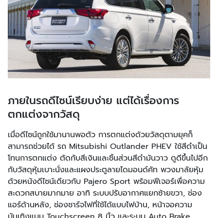
ภายในรถดีไซน์เรียบง่าย แต่ได้เรื่องการ
ตกแต่งจากวัสดุ
เมื่อดีไซน์ถูกใช้มานานพอตัว การตกแต่งด้วยวัสดุตามยุคก็
สามารถช่วยได้ รถ Mitsubishi Outlander PHEV ใช้สีดำเป็น
โทนการตกแต่ง ตัดกับสีเงินและชิ้นส่วนสีดำมันวาว ดูดีขึ้นไปอีก
กับวัสดุหุ้มเบาะนั่งและแผงประตูลายไดมอนด์คัท พวงมาลัยหุ้ม
ด้วยหนังดีไซน์เดียวกับ Pajero Sport พร้อมฟีเจอร์เพื่อความ
สะดวกสบายมากมาย อาทิ ระบบปรับอากาศแยกซ้ายขวา, ช่อง
แอร์ด้านหลัง, ช่องชาร์จไฟที่ใช้ได้แบบไฟบ้าน, หน้าจอความ
บันเทิงแบบ Touchscreen 8 นิ้ว และระบบ Auto Brake