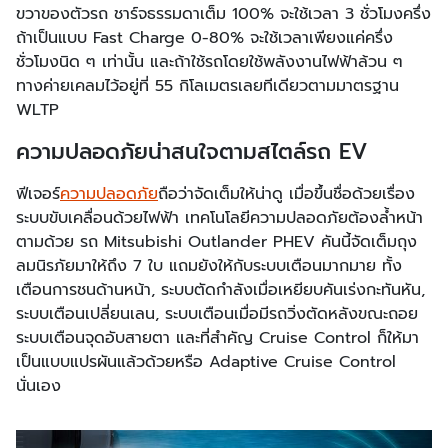
ขวาของตัวรถ ชาร์จธรรมดาเต็ม 100% จะใช้เวลา 3 ชั่วโมงครึ่ง
ถ้าเป็นแบบ Fast Charge 0-80% จะใช้เวลาเพียงแค่ครึ่ง
ชั่วโมงนิด ๆ เท่านั้น และถ้าใช้รถโดยใช้พลังงานไฟฟ้าล้วน ๆ
ทางค่ายเคลมไว้อยู่ที่ 55 กิโลเมตรเลยทีเดียวตามมาตรฐาน
WLTP
ความปลอดภัยน่าสนใจตามสไตล์รถ EV
ฟีเจอร์
ความปลอดภัย
ถือว่าจัดเต็มให้น่าดู เมื่อขึ้นชื่อด้วยเรื่อง
ระบบขับเคลื่อนด้วยไฟฟ้า เทคโนโลยีความปลอดภัยต้องล้ำหน้า
ตามด้วย รถ Mitsubishi Outlander PHEV คันนี้จัดเต็มถุง
ลมนิรภัยมาให้ถึง 7 ใบ แถมยังให้กับระบบเตือนมากมาย ทั้ง
เตือนการชนด้านหน้า, ระบบตัดกำลังเมื่อเหยียบคันเร่งกะทันหัน,
ระบบเตือนเปลี่ยนเลน, ระบบเตือนเมื่อมีรถวิ่งตัดหลังขณะถอย
ระบบเตือนจุดอับสายตา และที่สำคัญ Cruise Control ก็ให้มา
เป็นแบบแปรผันแล้วด้วยหรือ Adaptive Cruise Control
นั่นเอง