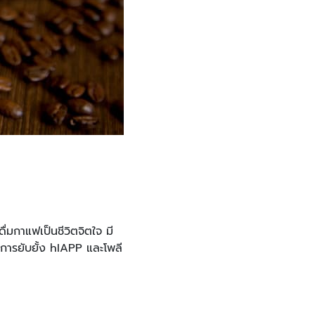
่มกาแฟเป็นชีวิตจิตใจ มี
การยับยั้ง hIAPP และโพลี