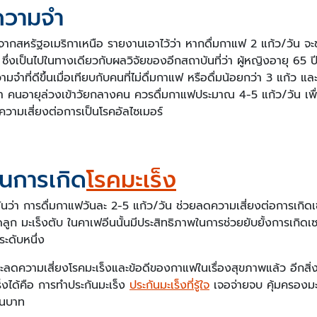
งความจำ
จากสหรัฐอเมริกาเหนือ รายงานเอาไว้ว่า หากดื่มกาแฟ 2 แก้ว/วัน จ
น ซึ่งเป็นไปในทางเดียวกับผลวิจัยของอีกสถาบันที่ว่า ผู้หญิงอายุ 65 ป
ามจำที่ดีขึ้นเมื่อเทียบกับคนที่ไม่ดื่มกาแฟ หรือดื่มน้อยกว่า 3 แก้ว
่า คนอายุล่วงเข้าวัยกลางคน ควรดื่มกาแฟประมาณ 4-5 แก้ว/วัน เพื่
ดความเสี่ยงต่อการเป็นโรคอัลไซเมอร์
นการเกิด
โรคมะเร็ง
ว่า การดื่มกาแฟวันละ 2-5 แก้ว/วัน ช่วยลดความเสี่ยงต่อการเกิดเซ
ูก มะเร็งตับ ในคาเฟอีนนั้นมีประสิทธิภาพในการช่วยยับยั้งการเกิดเ
นระดับหนึ่ง
ดความเสี่ยงโรคมะเร็งและข้อดีของกาแฟในเรื่องสุขภาพแล้ว อีกสิ่ง
ร็งได้คือ การทำประกันมะเร็ง
ประกันมะเร็งที่รู้ใจ
เจอจ่ายจบ คุ้มครองมะ
านบาท