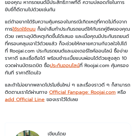
ของคุณ หากรถยนต์มีประสิทธิภาพที่ดี ความปลอดภัยในการ
ขับขี่ก็ดีตามไปด้วยเช่นกัน
แต่ถ้าอยากได้รับความคุ้มครองในกรณีเกิดเหตุที่คาดไม่ถึงจาก
การ
ใช้รถใช้ถนน
ก็อย่าลืมทำประกันรถยนต์ให้กับรถคู่ชีพของคุณ
ด้วย เพราะอุบัติเหตุเกิดขึ้นได้เสมอ และเมื่อคุณมีประกันรถยนต์
ที่ครอบคลุมเอาไว้ด้วยแล้ว ก็จะช่วยให้คลายความกังวลใจไปได้
ที่ Roojai.com ประกันรถยนต์และมอเตอร์ไซค์ออนไลน์ ซื้อง่าย
ราคาดี และเชื่อถือได้ พร้อมชำระเบี้ยแบบผ่อนได้ด้วยสูงสุด 10
งวดผ่านบัตรเดบิต ซื้อ
ประกันออนไลน์
ที่ Roojai.com คุ้มครอง
ทันที ราคาดีโดนใจ
และถ้าไม่อยากพลาดโปรโมชั่นใหม่ ๆ และเรื่องราวดี ๆ ก็สามารถ
ติดตามเราได้ผ่านทาง
Official Fanpage: Roojai.com
หรือ
add Official Line
ของเราไว้ได้เลย
เขียนโดย