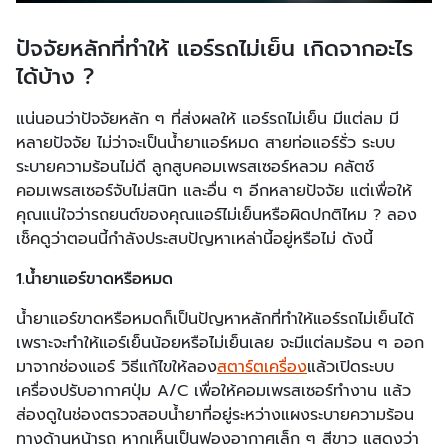
ปัจจัยหลักที่ทำให้ แอร์รถไม่เย็น เกิดจากอะไร
ได้บ้าง ?
แน่นอนว่าปัจจัยหลัก ๆ ที่ส่งผลให้ แอร์รถไม่เย็น มีแต่ลม มี
หลายปัจจัย ไม่ว่าจะเป็นน้ำยาแอร์หมด สายท่อแอร์รั่ว ระบบ
ระบายความร้อนไม่ดี ลูกสูบคอมเพรสเซอร์หลวม คลัตช์
คอมเพรสเซอร์จับไม่สนิท และอื่น ๆ อีกหลายปัจจัย แต่เพื่อให้
คุณแน่ใจว่ารถยนต์ของคุณแอร์ไม่เย็นหรือผิดปกติไหม ? ลอง
เช็คดูว่าตอนนี้กำลังประสบปัญหาเหล่านี้อยู่หรือไม่ ดังนี้
1.น้ำยาแอร์ขาดหรือหมด
น้ำยาแอร์ขาดหรือหมดก็เป็นปัญหาหลักที่ทำให้แอร์รถไม่เย็นได้
เพราะจะทำให้แอร์เย็นน้อยหรือไม่เย็นเลย จะมีแต่ลมร้อน ๆ ออก
มาจากช่องแอร์ วิธีแก้ไขให้ลอง
สตาร์ตเครื่อง
แล้วเปิดระบบ
เครื่องปรับอากาศปุ่ม A/C เพื่อให้คอมเพรสเซอร์ทำงาน แล้ว
ส่องดูในช่องตรวจสอบน้ำยาที่อยู่ระหว่างแผงระบายความร้อน
ทางด้านหน้ารถ หากเห็นเป็นฟองอากาศเล็ก ๆ สีขาว แสดงว่า