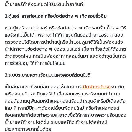
น้ำยาแอร์กำลังจะหมดให้รีบเติมน้ำยาทันที
2.ตู้แอร์ สายท่อแอร์ หรือข้อต่อต่าง ๆ เกิดรอยรั่วซึม
หากตู้แอร์ สายท่อแอร์ หรือข้อต่อต่าง ๆ เกิดรอยรั่ว ก็ส่งผลให้
แอร์รถไม่เย็นได้ เพราะจะทำให้ค่าแรงดันของน้ำยาแอร์ตก ลอง
ตรวจสอบได้โดยการนำน้ำสบู่หรือน้ำแชมพูมาตีให้เป็นฟองแล้ว
นำไปทาตามข้อต่อต่าง ๆ ของระบบแอร์ เมื่อทาทั่วแล้วให้สังเกต
ว่าตรงจุดไหนเกิดเป็นฟองอากาศลอยขึ้นมา แสดงว่าจุดนั้นเกิด
การรั่วซึมอยู่ ให้ทำการขันให้แน่น
3.ระบบระบายความร้อนบนแผงคอยล์ร้อนไม่ดี
เป็นอีกสาเหตุที่พบบ่อย ลองเช็คโดยการ
เปิดฝากระโปรง
รถ ติด
เครื่องยนต์ และเปิดแอร์ไว้ เมื่อคอมเพรสเซอร์รถยนต์ทำงาน
ลองสังเกตดูพัดลมหน้าแผงคอยล์ร้อนว่าหมุนช้าหรือมีเสียงดัง
ไหม ? หากมีปัญหาต้องเปลี่ยนพัดลมใหม่ หรือถ้าแผงคอยล์
ร้อนสกปรกก็ต้องทำความสะอาดเพื่อให้การระบายความร้อนของ
น้ำยาแอร์ทำงานได้ดีขึ้น ระบบแอร์ก็จะทำงานได้อย่างมี
ประสิทธิภาพมากขึ้นด้วย