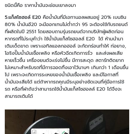
ชนิดนี้คือ ราคาน้ำมันจะย่อมเยาลงมา
5.แก็สโซฮอล์ E20
คือน้ำมันที่มีเอทานอลผสมอยู่ 20% เบนซิน
80% น้ำมันอี20 จะมีออกเทนไม่ต่ำกว่า 95 จะต้องใช้กับรถยนต์
ที่ผลิตในปี 2551 โดยสอบถามรุ่นรถยนต์จากบริษัทผู้ผลิตก่อน
หากรถที่ไม่ระบุคำว่า ใช้น้ำมันแก็สโซฮอลล์ E20 ได้ ห้ามนำมา
เติมเด็ดขาด เพราะเอทิลแอลกอฮอล์ จะกัดกร่อนทำให้ ท่อยาง,
โอริงปั๊มน้ำมันเชื้อเพลิง หรือหัวฉีดเกิดการรั่ว และส่งผลเสีย
หายเร็วขึ้น เครื่องยนต์จะเร่งไม่ขึ้น มีการสะดุด สตาร์ทติดยาก
ไม่เหมาะสำหรับรถที่มีการจอดทิ้งเอาไว้นานๆ เกินกว่า 1 เดือนขึ้น
ไป เพราะจะเกิดการระเหยของน้ำมันเชื้อเพลิง และมีโอกาสที่
น้ำมันจะเสียได้ แต่ถ้าหากรถคุณมีระบุอย่างชัดเจนที่คุ่มือการใช้
รถ หรือที่ฝาถังว่าสามารถใช้น้ำมันแก็สโซฮอลล์ E20 ได้จึงจะ
สามารถเติมได้