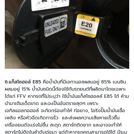
6.แก็สโซฮอล์ E85
คือน้ำมันที่มีเอทานอลผสมอยู่ 85% เบนซิน
ผสมอยู่ 15% น้ำมันชนิดนี้ต้องใช้กับรถยนต์ที่ผลิตมาโดยเฉพาะ
ได้แก่ FFV หากรถที่ไม่ระบุว่า ใช้น้ำมันแก็สโซฮอลล์ E85 ได้ ห้าม
นำมาเติมเด็ดขาด และจะเป็นอันตรายสุดๆ เพราะ
เอทิลแอลกอฮอล์ จะกัดกร่อนทำให้ ท่อยาง, โอริงปั๊มน้ำมันเชื้อ
เพลิง หรือหัวฉีดเกิดการรั่ว และส่งผลความเสียหายเร็วขึ้น
เครื่องยนต์จะเร่งไม่ขึ้น สะดุด สตาร์ทติดยาก และอาจจะทำให้
สตาร์ทไม่ติดในลำดับต่อมา แต่ถ้าหากรถคุณสามารถใช้ได้ มีระบุ