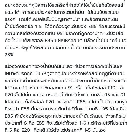
อย่างชัดเจนที่คู่มือการใช้รถหรือที่ฝาถังให้ใช้น้ำมันแก็สโซฮอลล์
E85 ได้ หากชอบประหยัดในการเติมน้ำมัน ไม่เน้นขับรถแบบ
แรงๆ เติมได้เลยครับไม่มีปัญหาตามมา และยังสามารถเติม
น้ำมันตั้งแต่ข้อ 1-5 ได้อีกด้วยจุดเด่นของ E85 คือสมรรถนะมี
ความใกล้เคียงกับออกเทน 95 ในราคาที่ถูกกว่ามาก แต่ข้อเสีย
คือน้ำมันแก๊สโซฮอล์ E85 มีผลให้รถยนต์เปลืองน้ำมันมากขึ้น เอ
ทานอลบริสุทธิ์ให้พลังงานน้อยกว่าน้ำมันเบนซินธรรมดาประมาณ
23%
เมื่อรู้จักประเภทของน้ำมันกันไปแล้ว ทีนี้วิธีการเลือกใช้น้ำมันให้
เหมาะกับรถคุณนั้น ให้ดูจากคู่มือประจำรถหรือสังเกตุดูที่ด้านใน
ของฝาถังน้ำมันซึ่งจะมีสติกเกอร์บอกประเภทน้ำมันที่สามารถเติม
ได้ติดเอาไว้ เช่น เบนซินออกเทน 91 หรือ แก๊สโซฮอล์ E10 และ
E20 ขึ้นไปนั้น แสดงว่ารถคันนี้เติมได้ตั้งแต่ เบนซิน 95 และ 91
ไปจนถึง แก็สโซฮอล์ E20 แต่จะเติม E85 ไม่ได้ เป็นต้น ส่วนรุ่น
ที่ระบุว่า E85 นั้นจะสามารถเติมน้ำได้ตั้งแต่ เบนซิน 95 ไปจนถึง
E85 ถ้ายังงงให้ลองดูจากประเภทของน้ำมันด้านบน ถ้ารถที่ระบุ
ประเภทที่ 6 คือ E85 ก็จะเติมได้ตั้งแต่ 1-6 แต่ถ้าระบุไว้ที่ประเภท
ที่ 5 คือ E20 ก็จะเติมได้ตั้งแต่ประเภทที่ 1-5 นั่นเอง