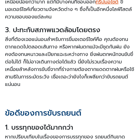
เหนื่อยน้อยกว่ามาก แต่ก็มีบางคนที่ชอบออก
ทริปมอไซต์
ขี่
มอเตอร์ไซค์เที่ยวตามจังหวัดต่าง ๆ ซึ่งก็เป็นอีกหนึ่งไลฟ์ไสตล์
ความชอบของแต่ละคน
3. ปะทะกับสภาพแวดล้อมโดยตรง
สิ่งที่ต้องเจอแน่นอนสำหรับการขี่มอเตอร์ไซค์คือ คุณต้องทน
ตากแดดไปตลอดเส้นทาง หรือหากฝนตกแม้จะมีชุดกันฝน ยัง
คงต้องทนหนาวและเปียกแฉะระหว่างทาง ยิ่งฝนตกหนักจนขับขี่
ต่อไม่ได้ ก็ไม่อาจเดินทางต่อได้แล้ว นี่ยังไม่รวมเรื่องความ
เหนื่อยล้าหลังการขับขี่จากที่ร่างกายต้องตากแดดตากฝนหรือใช้
สามธิในการระมัดระวัง เชื่อเถอะว่ายังไงก็เพลียกว่าขับรถยนต์
แน่นอน
ข้อดีของการขับรถยนต์
1. บรรทุกของได้มากกว่า
หากเปรียบเทียบในเรื่องของการบรรทุกของ รถยนต์กินขาด