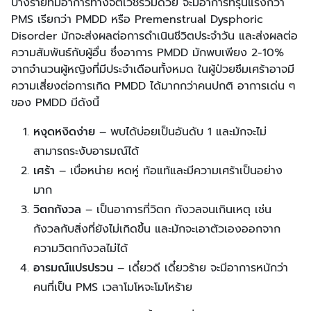
บางรายที่มีอาการทางจิตเวชร่วมด้วย จะมีอาการที่รุนแรงกว่า
PMS เรียกว่า PMDD หรือ Premenstrual Dysphoric
Disorder มักจะส่งผลต่อการดำเนินชีวิตประจำวัน และส่งผลต่อ
ความสัมพันธ์กับผู้อื่น ซึ่งอาการ PMDD มักพบเพียง 2-10%
จากจำนวนผู้หญิงที่มีประจำเดือนทั้งหมด ในผู้ป่วยซึมเศร้าอาจมี
ความเสี่ยงต่อการเกิด PMDD ได้มากกว่าคนปกติ อาการเด่น ๆ
ของ PMDD มีดังนี้
หงุดหงิดง่าย
– พบได้บ่อยเป็นอันดับ 1 และมักจะไม่
สามารถระงับอารมณ์ได้
เศร้า
– เบื่อหน่าย หดหู่ ท้อแท้และมีความเศร้าเป็นอย่าง
มาก
วิตกกังวล
– เป็นอาการที่วิตก กังวลจนเกินเหตุ เช่น
กังวลกับสิ่งที่ยังไม่เกิดขึ้น และมักจะเอาตัวเองออกจาก
ความวิตกกังวลไม่ได้
อารมณ์แปรปรวน
– เดี๋ยวดี เดี๋ยวร้าย จะมีอาการหนักว่า
คนที่เป็น PMS เวลาโมโหจะโมโหร้าย