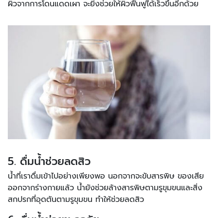
ผิวจากการโดนแดดเผา จะยิ่งช่วยให้ผิวฟื้นฟูได้เร็วขึ้นอีกด้วย
5. ดื่มน้ำช่วยลดสิว
น้ำที่เราดื่มเข้าไปอย่างเพียงพอ นอกจากจะขับสารพิษ ของเสีย
ออกจากร่างกายแล้ว น้ำยังช่วยล้างสารพิษตามรูขุมขนและสิ่ง
สกปรกที่อุดตันตามรูขุมขน ทำให้ช่วยลดสิว