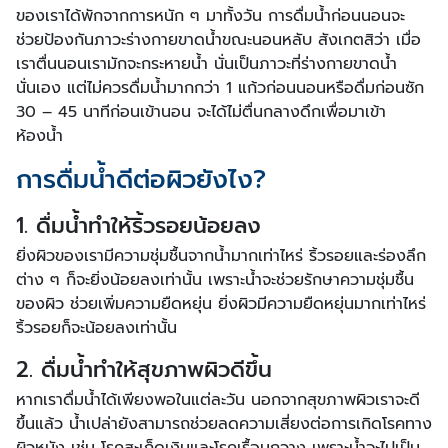
ของเราได้พักจากการหนัก ๆ มาทั้งวัน การดื่มน้ำก่อนนอนจะ
ช่วยป้องกันภาวะร่างกายขาดน้ำขณะนอนหลับ สังเกตสิว่า เมื่อ
เราตื่นนอนเรามักจะกระหายน้ำ นั่นเป็นภาวะที่ร่างกายขาดน้ำ
นั่นเอง แต่ไม่ควรดื่มน้ำมากกว่า 1 แก้วก่อนนอนหรือดื่มก่อนซัก
30 – 45 นาทีก่อนเข้านอน จะได้ไม่ตื่นกลางดึกเพื่อมาเข้า
ห้องน้ำ
การดื่มน้ำดีต่อผิวยังไง?
1. ดื่มน้ำทำให้ริ้วรอยน้อยลง
ยิ่งผิวของเรามีความชุ่มชื้นจากน้ำมากเท่าไหร่ ริ้วรอยและร่องลึก
ต่าง ๆ ก็จะยิ่งน้อยลงเท่านั้น เพราะน้ำจะช่วยรักษาความชุ่มชื้น
ของผิว ช่วยเพิ่มความยืดหยุ่น ยิ่งผิวมีความยืดหยุ่นมากเท่าไหร่
ริ้วรอยก็จะน้อยลงเท่านั้น
2. ดื่มน้ำทำให้สุขภาพผิวดีขึ้น
หากเราดื่มน้ำได้เพียงพอในแต่ละวัน นอกจากสุขภาพผิวเราจะดี
ขึ้นแล้ว น้ำเปล่ายังสามารถช่วยลดความเสี่ยงต่อการเกิดโรคทาง