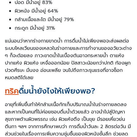
ปอด มีน้ำอยู่ 83%
ผิวหนัง มีน้ำอยู่ 64%
กล้ามเนื้อและไต มีน้ำอยู่ 79%
กระดูก มีน้ำอยู่ 31%
แน่นอนว่าหากร่างกายขาดน้ำ การดื่มน้ำไม่เพียงพอจะส่งผลต่อ
ระบบไหลเวียนของเหลวในร่างกายและการทำงานของอวัยวะต่าง
ๆ ก็จะด้อยลง ภาวะขาดน้ำในเบื้องต้นอาจกระหายน้ำ ตาแห้ง
ปากแห้ง ผิวแห้ง เหงื่อออกน้อย ปัสสาวะน้อยกว่าปกติ ท้องผูก
ปวดศีรษะ มึนงง อ่อนเพลีย จนไปถึงภาวะรุนแรงที่อาจช็อก
หมดสติได้เลย
ทริค
ดื่มน้ำยังไงให้เพียงพอ?
อายุที่เพิ่มขึ้นทำให้กล้ามเนื้อกักเก็บปริมาณน้ำในร่างกายลดลง
และหากเป็นคนที่ไม่ค่อยชอบดื่มน้ำด้วยแล้ว อาจนำไปสู่ปัญหา
สุขภาพด้านผิวพรรณ เช่น ผิวแห้งตึง เป็นขุย มีรอยเหี่ยวย่น
ตีนกา ฯลฯ จากการศึกษาพบว่า การดื่มน้ำวันละ 2 ลิตรต่อวัน มี
ส่วนช่วยในเรื่องการเพิ่มความชุ่มชื้นของผิวหนังชั้นลึก ช่วยลด