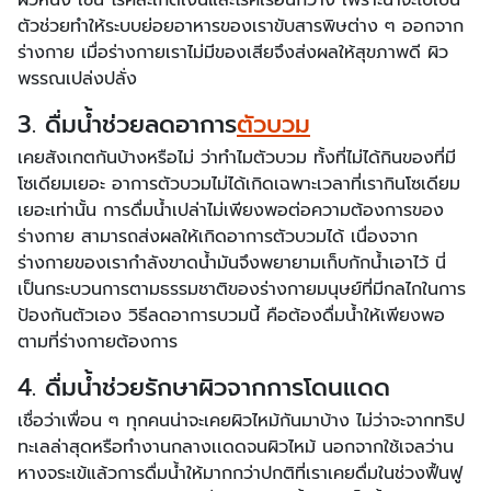
ผิวหนัง เช่น โรคสะเก็ดเงินและโรคเรื้อนกวาง เพราะน้ำจะไปเป็น
ตัวช่วยทำให้ระบบย่อยอาหารของเราขับสารพิษต่าง ๆ ออกจาก
ร่างกาย เมื่อร่างกายเราไม่มีของเสียจึงส่งผลให้สุขภาพดี ผิว
พรรณเปล่งปลั่ง
3. ดื่มน้ำช่วยลดอาการ
ตัวบวม
เคยสังเกตกันบ้างหรือไม่ ว่าทำไมตัวบวม ทั้งที่ไม่ได้กินของที่มี
โซเดียมเยอะ อาการตัวบวมไม่ได้เกิดเฉพาะเวลาที่เรากินโซเดียม
เยอะเท่านั้น การดื่มน้ำเปล่าไม่เพียงพอต่อความต้องการของ
ร่างกาย สามารถส่งผลให้เกิดอาการตัวบวมได้ เนื่องจาก
ร่างกายของเรากำลังขาดน้ำมันจึงพยายามเก็บกักน้ำเอาไว้ นี่
เป็นกระบวนการตามธรรมชาติของร่างกายมนุษย์ที่มีกลไกในการ
ป้องกันตัวเอง วิธีลดอาการบวมนี้ คือต้องดื่มน้ำให้เพียงพอ
ตามที่ร่างกายต้องการ
4. ดื่มน้ำช่วยรักษาผิวจากการโดนแดด
เชื่อว่าเพื่อน ๆ ทุกคนน่าจะเคยผิวไหม้กันมาบ้าง ไม่ว่าจะจากทริป
ทะเลล่าสุดหรือทำงานกลางเเดดจนผิวไหม้ นอกจากใช้เจลว่าน
หางจระเข้แล้วการดื่มน้ำให้มากกว่าปกติที่เราเคยดื่มในช่วงฟื้นฟู