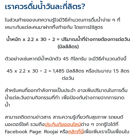
เราควรดื่มน้ำวันละกี่ลิตร?
ในส่วนท้ายของบทความรู้ใจมีวิธีคำนวณการดื่มน้ำง่าย ๆ ที่
เหมาะกับแต่ละคนมาฝากทิ้งท้ายกัน โดยการใช้สูตร
น้ำหนัก x 2.2 x 30 ÷ 2 = ปริมาณน้ำที่ร่างกายต้องการต่อวัน
(มิลลิลิตร)
ตัวอย่างเช่นหากมีน้ำหนักตัว 45 กิโลกรัม จะมีวิธีคำนวณดังนี้
45 x 2.2 x 30 ÷ 2 = 1,485 มิลลิลิตร หรือประมาณ 1.5 ลิตร
ต่อวัน
สำหรับคนที่ออกกำลังกายเป็นประจำ อาจเพิ่มปริมาณในการดื่ม
น้ำแต่ละวันตามกิจกรรมที่ทำ เพื่อป้องกันร่างกายจากการขาด
น้ำ
สามารถติดตามข่าวสาร สาระความรู้เกี่ยวกับสุขภาพ รถยนต์
มอเตอร์ไซค์ รวมถึง
ประกันภัยออนไลน์
ต่าง ๆ จากรู้ใจได้ที่
Facebook Page: Roojai หรือ
คลิกที่นี่
เพื่อเพิ่มเราเป็นเพื่อนใน