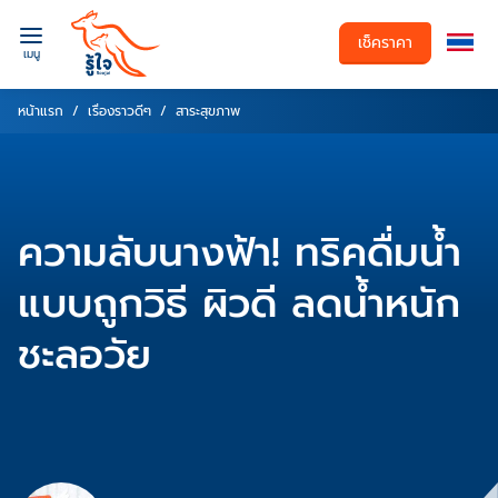
เช็คราคา
เมนู
หน้าแรก
เรื่องราวดีๆ
สาระสุขภาพ
ความลับนางฟ้า! ทริคดื่มน้ำ
แบบถูกวิธี ผิวดี ลดน้ำหนัก
ชะลอวัย