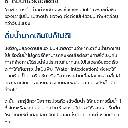
6. ดื่มน้ำช่วยชะลอวัย
ใช่แล้ว การดื่มน้ำอย่างเพียงพอช่วยชะลอวัยได้ เพราะเมื่อผิว
ของเราชุ่มชื้น ไม่ขาดน้ำ ผิวจะดูเต่งตึงไม่เหี่ยวย่น ทำให้ดูอ่อน
กว่าวัยนั่นเอง
ดื่มน้ำมากเกินไปก็ไม่ดี!
เหรียญมีสองด้านเสมอ นั่นหมายความว่าหากเราดื่มน้ำมากเกิน
ไปหรือดื่มน้ำไม่ถูกวิธีก็สามารถส่งผลเสียต่อร่างกายได้เช่นกัน
การที่ร่างกายได้รับน้ำในปริมาณที่มากเกินไปในเวลาอันรวดเร็ว
จะทำให้เกิดภาวะน้ำเป็นพิษ (Water Intoxication) ส่งผลให้
ปวดหัว เป็นตะคริว ชัก หรือมีอาการกล้ามเนื้ออ่อนแรง คลื่นไส้
อยากอาเจียน และส่งผลกระทบต่อเซลล์สมอง อาจถึงข้้นเสีย
ชีวิตได้
ฉะนั้น หากรู้สึกว่ามีอาการปวดหัวหลังดื่มน้ำ ให้หยุดการดื่มน้ำ 1
ชั่วโมงหรือจนกว่าอาการปวดหัวจะหายไป และให้ค่อย ๆ เริ่มดื่ม
ใหม่ โดยให้ดื่มทีละน้อย จิบไปตลอดทั้งวัน ไม่ควรดื่มรวดเดียว
หมด