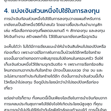
ฉุกเฉินสำหรับครอบครัวนี่แหละจะมาช่วยในส่วนนี้
4. แบ่งเงินส่วนหนึ่งไปใช้ในการลงทุน
การนำเงินก้อนส่วนหนึ่งไปใช้ในการลงทุนวางแผนสำหรับการ
เกษียณเป็นอีกหนึ่งวิธีที่น่าสนใจ โดยอาจซื้อประกันบำนาญสัก
เล่ม หรือเลือกกองทุนที่ผลตอบแทนดี ๆ สักกองทุน และลงทุน
ให้เงินทำงาน สร้างผลกำไร ไว้ใช้ในยามเกษียณหรือฉุกเฉิน
จะเห็นได้ว่า ไม่ได้มีการเขียนแนะนำให้นำเงินสินไหมไปชอปปิงหรือ
ท่องเที่ยว เพราะอาจมีโอกาสในการเจ็บป่วยได้อีกหรือโรคร้าย
แรงนั้นอาจถ่ายทอดทางพันธุกรรมไปยังคนในครอบครัว จึงให้
เก็บเงินส่วนหนึ่งไว้ใช้ยามฉุกเฉินจริง ๆ เพราะการเรียกร้องสิน
ไหมทดเเทนจากประกันโรคร้าย มักจะเป็นแบบเจอ จ่าย จบ และ
จะไม่สามารถทำประกันโรคร้ายได้อีก ดังนั้นการนำเงินส่วนนี้เก็บ
ไว้หรือนำไปลงทุน จึงดูมีประโยชน์กว่านำไปชอปปิงหรือท่อง
เที่ยว
แต่อย่างไรก็ตาม ทั้งหมดนี้เป็นเพียงไอเดียในการนำเงินก้อนจาก
การเคลมประกันสุขภาพไปใช้ยังไงให้เกิดประโยชน์สูงสุด ที่คุณ
สามารถนำไปปรับใช้ให้เข้ากับไลฟ์สไตล์ของตัวเองได้ การเป็นโรค