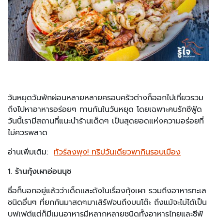
วันหยุดวันพักผ่อนหลายหลายครอบครัวต่างก็ออกไปเที่ยวรวม
ถึงไปหาอาหารอร่อยๆ ทานกันในวันหยุด โดยเฉพาะคนรักซีฟู้ด
วันนี้เรามีสถานที่แนะนำร้านเด็ดๆ เป็นสุดยอดแห่งความอร่อยที่
ไม่ควรพลาด
อ่านเพิ่มเติม:
ทัวร์ลงพุง! ทริปวันเดียวพากินรอบเมือง
1. ร้านกุ้งเผาอ่อนนุช
ชื่อก็บอกอยู่แล้วว่าเด็ดและดังในเรื่องกุ้งเผา รวมถึงอาหารทะเล
ชนิดอื่นๆ ที่ยกกันมาสดๆมาเสิร์ฟจนถึงบนโต๊ะ ถึงแม้จะไม่ได้เป็น
บุฟเฟต์แต่ก็มีเมนูอาหารมีหลากหลายชนิดทั้งอาหารไทยและซีฟู้