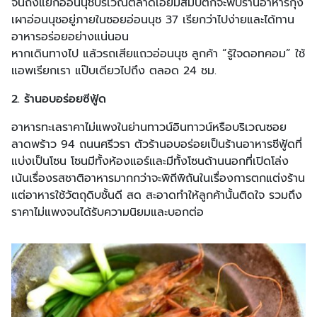
จนถึงแยกอ่อนนุชบริเวณตลาดเอี่ยมสมบัติก็จะพบร้านอาหารกุ้ง
เผาอ่อนนุชอยู่ภายในซอยอ่อนนุช 37 เรียกว่าไปง่ายและได้ทาน
อาหารอร่อยอย่างแน่นอน
หากเดินทางไป แล้วรถเสียแถวอ่อนนุช ลูกค้า “รู้ใจดอทคอม” ใช้
แอพเรียกเรา แป๊บเดียวไปถึง ตลอด 24 ชม.
2. ร้านอบอร่อยซีฟู้ด
อาหารทะเลราคาไม่แพงในย่านทาวน์อินทาวน์หรือบริเวณซอย
ลาดพร้าว 94 ถนนศรีวรา ตัวร้านอบอร่อยเป็นร้านอาหารซีฟู้ดที่
แบ่งเป็นโซน โซนมีทั้งห้องแอร์และมีทั้งโซนด้านนอกที่เปิดโล่ง
เน้นเรื่องรสชาติอาหารมากกว่าจะพิถีพิถันในเรื่องการตกแต่งร้าน
แต่อาหารใช้วัตถุดิบชั้นดี สด สะอาดทำให้ลูกค้านั้นติดใจ รวมถึง
ราคาไม่แพงจนได้รับความนิยมและบอกต่อ