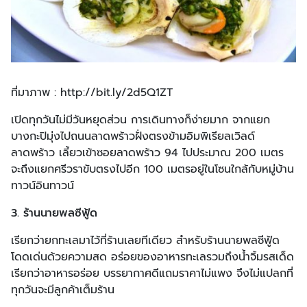
ที่มาภาพ : http://bit.ly/2d5Q1ZT
เปิดทุกวันไม่มีวันหยุดส่วน การเดินทางก็ง่ายมาก จากแยก
บางกะปิมุ่งไปถนนลาดพร้าวฝั่งตรงข้ามอิมพิเรียลเวิลด์
ลาดพร้าว เลี้ยวเข้าซอยลาดพร้าว 94 ไปประมาณ 200 เมตร
จะถึงแยกศรีวราขับตรงไปอีก 100 เมตรอยู่ในโซนใกล้กับหมู่บ้าน
ทาวน์อินทาวน์
3. ร้านนายพลซีฟู้ด
เรียกว่ายกทะเลมาไว้ที่ร้านเลยทีเดียว สำหรับร้านนายพลซีฟู้ด
โดดเด่นด้วยความสด อร่อยของอาหารทะเลรวมถึงน้ำจิ้มรสเด็ด
เรียกว่าอาหารอร่อย บรรยากาศดีแถมราคาไม่แพง จึงไม่แปลกที่
ทุกวันจะมีลูกค้าเต็มร้าน