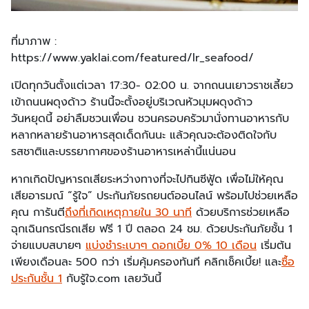
ที่มาภาพ :
https://www.yaklai.com/featured/lr_seafood/
เปิดทุกวันตั้งแต่เวลา 17:30- 02:00 น. จากถนนเยาวราชเลี้ยว
เข้าถนนผดุงด้าว ร้านนี้จะตั้งอยู่บริเวณหัวมุมผดุงด้าว
วันหยุดนี้ อย่าลืมชวนเพื่อน ชวนครอบครัวมานั่งทานอาหารกับ
หลากหลายร้านอาหารสุดเด็ดกันนะ แล้วคุณจะต้องติดใจกับ
รสชาติและบรรยากาศของร้านอาหารเหล่านี้แน่นอน
หากเกิดปัญหารถเสียระหว่างทางที่จะไปกินซีฟู้ด เพื่อไม่ให้คุณ
เสียอารมณ์ “รู้ใจ” ประกันภัยรถยนต์ออนไลน์ พร้อมไปช่วยเหลือ
คุณ การันตี
ถึงที่เกิดเหตุภายใน 30 นาที
ด้วยบริการช่วยเหลือ
ฉุกเฉินกรณีรถเสีย ฟรี 1 ปี ตลอด 24 ชม. ด้วยประกันภัยชั้น 1
จ่ายแบบสบายๆ
แบ่งชำระเบาๆ ดอกเบี้ย 0% 10 เดือน
เริ่มต้น
เพียงเดือนละ 500 กว่า เริ่มคุ้มครองทันที คลิกเช็คเบี้ย! และ
ซื้อ
ประกันชั้น 1
กับรู้ใจ.com เลยวันนี้