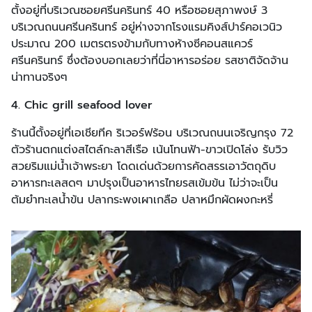
ตั้งอยู่ที่บริเวณซอยศรีนครินทร์ 40 หรือซอยสุภาพงษ์ 3
บริเวณถนนศรีนครินทร์ อยู่ห่างจากโรงแรมคิงส์ปาร์คอเวนิว
ประมาณ 200 เมตรตรงข้ามกับทางห้างซีคอนสแควร์
ศรีนครินทร์ ซึ่งต้องบอกเลยว่าที่นี่อาหารอร่อย รสชาติจัดจ้าน
น่าทานจริงๆ
4. Chic grill seafood lover
ร้านนี้ตั้งอยู่ที่เอเชียทีค ริเวอร์ฟร้อน บริเวณถนนเจริญกรุง 72
ตัวร้านตกแต่งสไตล์กะลาสีเรือ เน้นโทนฟ้า-ขาวเปิดโล่ง รับวิว
สวยริมแม่น้ำเจ้าพระยา โดดเด่นด้วยการคัดสรรเอาวัตถุดิบ
อาหารทะเลสดๆ มาปรุงเป็นอาหารไทยรสเข้มข้น ไม่ว่าจะเป็น
ต้มยำทะเลน้ำข้น ปลากระพงเผาเกลือ ปลาหมึกผัดผงกะหรี่